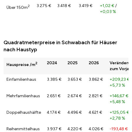
3.275 €
3.418 €
3.419 €
+1,02 €
/
2
Über 150m
+0,03 %
Quadratmeterpreise in Schwabach für Häuser
nach Haustyp
2024
2025
2026
Veränderu
2
Hauspreise /m
zum Vorjah
Einfamilienhaus
3.385 €
3.653 €
3.862 €
+209,23 €
/
+5,73 %
Mehrfamilienhaus
2.651 €
2.674 €
2.821 €
+146,67 €
/
+5,48 %
Doppelhaushälfte
4.174 €
4.496 €
4.621 €
+125,05 €
/
+2,78 %
Reihenmittelhaus
3.937 €
4.220 €
4.026 €
-193,48 €
/