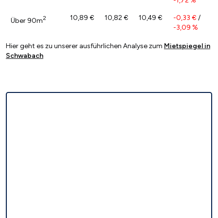
-1,72 %
10,89 €
10,82 €
10,49 €
-0,33 €
/
2
Über 90m
-3,09 %
Hier geht es zu unserer ausführlichen Analyse zum
Mietspiegel in
Schwabach