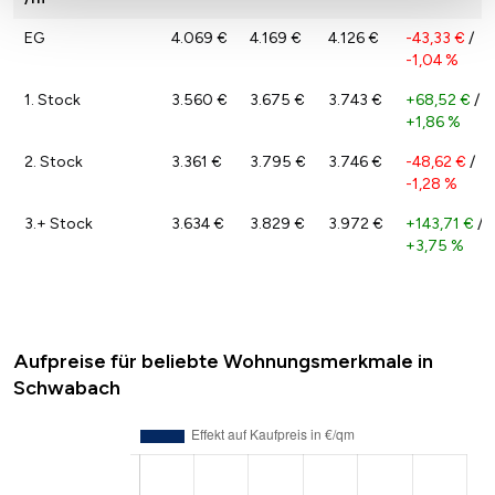
EG
4.069 €
4.169 €
4.126 €
-43,33 €
/
-1,04 %
1. Stock
3.560 €
3.675 €
3.743 €
+68,52 €
/
+1,86 %
2. Stock
3.361 €
3.795 €
3.746 €
-48,62 €
/
-1,28 %
3.+ Stock
3.634 €
3.829 €
3.972 €
+143,71 €
/
+3,75 %
Aufpreise für beliebte Wohnungsmerkmale in
Schwabach