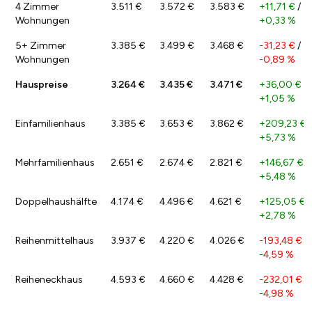
4 Zimmer
3.511 €
3.572 €
3.583 €
+11,71 €
/
Wohnungen
+0,33 %
5+ Zimmer
3.385 €
3.499 €
3.468 €
-31,23 €
/
Wohnungen
-0,89 %
Hauspreise
3.264 €
3.435 €
3.471 €
+36,00 €
/
+1,05 %
Einfamilienhaus
3.385 €
3.653 €
3.862 €
+209,23 €
/
+5,73 %
Mehrfamilienhaus
2.651 €
2.674 €
2.821 €
+146,67 €
/
+5,48 %
Doppelhaushälfte
4.174 €
4.496 €
4.621 €
+125,05 €
/
+2,78 %
Reihenmittelhaus
3.937 €
4.220 €
4.026 €
-193,48 €
/
-4,59 %
Reiheneckhaus
4.593 €
4.660 €
4.428 €
-232,01 €
/
-4,98 %