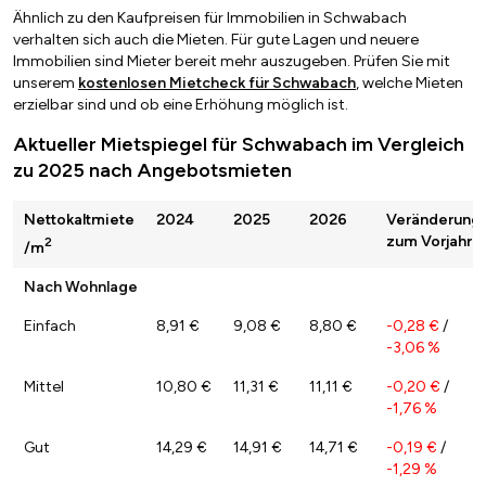
Ähnlich zu den Kaufpreisen für Immobilien in Schwabach
verhalten sich auch die Mieten. Für gute Lagen und neuere
Immobilien sind Mieter bereit mehr auszugeben. Prüfen Sie mit
unserem
kostenlosen Mietcheck für Schwabach
, welche Mieten
erzielbar sind und ob eine Erhöhung möglich ist.
Aktueller Mietspiegel für Schwabach im Vergleich
zu 2025 nach Angebotsmieten
Nettokaltmiete
2024
2025
2026
Veränderung
zum Vorjahr
2
/m
Nach Wohnlage
Einfach
8,91 €
9,08 €
8,80 €
-0,28 €
/
-3,06 %
Mittel
10,80 €
11,31 €
11,11 €
-0,20 €
/
-1,76 %
Gut
14,29 €
14,91 €
14,71 €
-0,19 €
/
-1,29 %