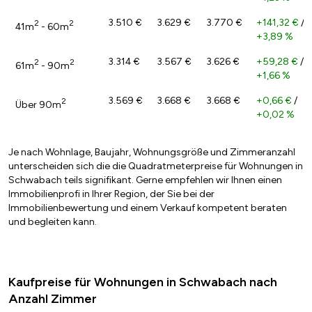
3.510 €
3.629 €
3.770 €
+141,32 €
/
2
2
41m
- 60m
+3,89 %
3.314 €
3.567 €
3.626 €
+59,28 €
/
2
2
61m
- 90m
+1,66 %
3.569 €
3.668 €
3.668 €
+0,66 €
/
2
Über 90m
+0,02 %
Je nach Wohnlage, Baujahr, Wohnungsgröße und Zimmeranzahl
unterscheiden sich die die Quadratmeterpreise für Wohnungen in
Schwabach teils signifikant. Gerne empfehlen wir Ihnen einen
Immobilienprofi in Ihrer Region, der Sie bei der
Immobilienbewertung und einem Verkauf kompetent beraten
und begleiten kann.
Kaufpreise für Wohnungen in Schwabach nach
Anzahl Zimmer