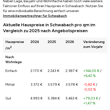
Neben Lage, Baujahr und Wohnfläche haben noch viele weitere
Faktoren Einfluss auf Ihren Hauspreis in Schwabach. Nutzen Sie
für eine individuelle Berechnung einfach unseren
Immobilienwertrechner für Schwabach
.
Aktuelle Hauspreise in Schwabach pro qm im
Vergleich zu 2025 nach Angebotspreisen
Hauspreise
2024
2025
2026
Veränderung
zum Vorjahr
2
/m
Nach
Wohnlage
Einfach
2.170 €
2.243 €
2.387 €
+144,05 €
/
+6,42 %
Mittel
3.372 €
3.579 €
3.578 €
-0,82 €
/
-0,02 %
Gut
4.993 €
5.384 €
5.463 €
+79,03 €
/
+1,47 %