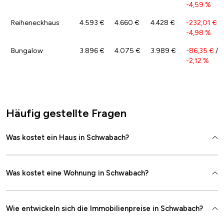
-4,59 %
Reiheneckhaus
4.593 €
4.660 €
4.428 €
-232,01 €
/
-4,98 %
Bungalow
3.896 €
4.075 €
3.989 €
-86,35 €
/
-2,12 %
Häufig gestellte Fragen
Was kostet ein Haus in Schwabach?
Was kostet eine Wohnung in Schwabach?
Wie entwickeln sich die Immobilienpreise in Schwabach?