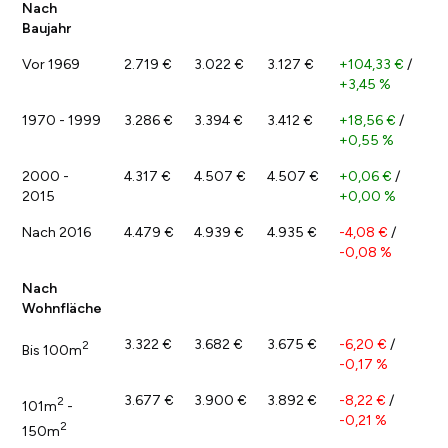
Nach
Baujahr
Vor 1969
2.719 €
3.022 €
3.127 €
+104,33 €
/
+3,45 %
1970 - 1999
3.286 €
3.394 €
3.412 €
+18,56 €
/
+0,55 %
2000 -
4.317 €
4.507 €
4.507 €
+0,06 €
/
2015
+0,00 %
Nach 2016
4.479 €
4.939 €
4.935 €
-4,08 €
/
-0,08 %
Nach
Wohnfläche
3.322 €
3.682 €
3.675 €
-6,20 €
/
2
Bis 100m
-0,17 %
3.677 €
3.900 €
3.892 €
-8,22 €
/
2
101m
-
-0,21 %
2
150m