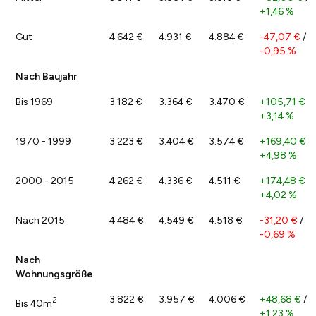
+1,46 %
Gut
4.642 €
4.931 €
4.884 €
-47,07 €
/
-0,95 %
Nach Baujahr
Bis 1969
3.182 €
3.364 €
3.470 €
+105,71 €
/
+3,14 %
1970 - 1999
3.223 €
3.404 €
3.574 €
+169,40 €
/
+4,98 %
2000 - 2015
4.262 €
4.336 €
4.511 €
+174,48 €
/
+4,02 %
Nach 2015
4.484 €
4.549 €
4.518 €
-31,20 €
/
-0,69 %
Nach
Wohnungsgröße
3.822 €
3.957 €
4.006 €
+48,68 €
/
2
Bis 40m
+1,23 %