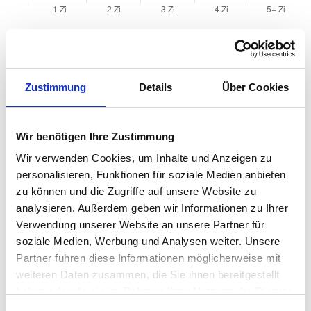
Quadratmeterpreise in Schwabach für
Wohnungen nach Wohnungstyp
Zustimmung
Details
Über Cookies
2024
2025
2026
Verän
2
Wohnungspreise /m
zum Vo
Wir benötigen Ihre Zustimmung
Sonstige
3.930 €
3.951 €
4.111 €
+159,7
Wir verwenden Cookies, um Inhalte und Anzeigen zu
+4,04
personalisieren, Funktionen für soziale Medien anbieten
zu können und die Zugriffe auf unsere Website zu
Erdgeschosswohnung
3.698 €
3.908 €
3.881 €
-27,36
analysieren. Außerdem geben wir Informationen zu Ihrer
-0,70
Verwendung unserer Website an unsere Partner für
Souterrain
2.982 €
3.182 €
3.233 €
+51,05
soziale Medien, Werbung und Analysen weiter. Unsere
+1,60 
Partner führen diese Informationen möglicherweise mit
Hochparterre
3.450 €
3.572 €
3.749 €
+177,1
weiteren Daten zusammen, die Sie ihnen bereitgestellt
+4,96 
haben oder die sie im Rahmen Ihrer Nutzung der Dienste
gesammelt haben.