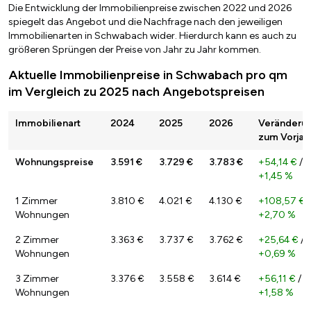
Die Entwicklung der Immobilienpreise zwischen 2022 und 2026
spiegelt das Angebot und die Nachfrage nach den jeweiligen
Immobilienarten in Schwabach wider. Hierdurch kann es auch zu
größeren Sprüngen der Preise von Jahr zu Jahr kommen.
Aktuelle Immobilienpreise in Schwabach pro qm
im Vergleich zu 2025 nach Angebotspreisen
Immobilienart
2024
2025
2026
Veränderu
zum Vorjah
Wohnungspreise
3.591 €
3.729 €
3.783 €
+54,14 €
/
+1,45 %
1 Zimmer
3.810 €
4.021 €
4.130 €
+108,57 €
/
Wohnungen
+2,70 %
2 Zimmer
3.363 €
3.737 €
3.762 €
+25,64 €
/
Wohnungen
+0,69 %
3 Zimmer
3.376 €
3.558 €
3.614 €
+56,11 €
/
Wohnungen
+1,58 %