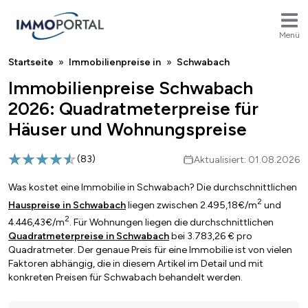
Menü
Breadcrumb
Startseite
Immobilienpreise in
Schwabach
Immobilienpreise Schwabach
2026: Quadratmeterpreise für
Häuser und Wohnungspreise
(
83
)
Aktualisiert: 01.08.2026
Was kostet eine Immobilie in Schwabach? Die durchschnittlichen
2
Hauspreise in Schwabach
liegen zwischen 2.495,18€/m
und
2
4.446,43€/m
. Für Wohnungen liegen die durchschnittlichen
Quadratmeterpreise in Schwabach
bei 3.783,26 € pro
Quadratmeter. Der genaue Preis für eine Immobilie ist von vielen
Faktoren abhängig, die in diesem Artikel im Detail und mit
konkreten Preisen für Schwabach behandelt werden.