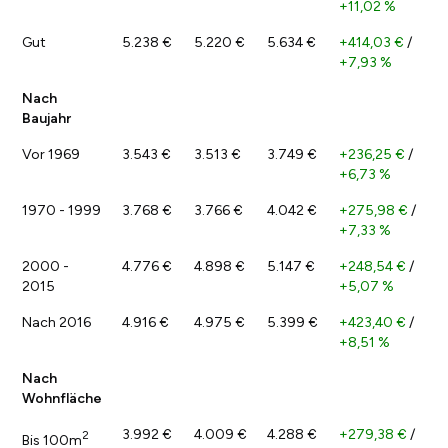
+11,02 %
Gut
5.238 €
5.220 €
5.634 €
+414,03 €
/
+7,93 %
Nach
Baujahr
Vor 1969
3.543 €
3.513 €
3.749 €
+236,25 €
/
+6,73 %
1970 - 1999
3.768 €
3.766 €
4.042 €
+275,98 €
/
+7,33 %
2000 -
4.776 €
4.898 €
5.147 €
+248,54 €
/
2015
+5,07 %
Nach 2016
4.916 €
4.975 €
5.399 €
+423,40 €
/
+8,51 %
Nach
Wohnfläche
3.992 €
4.009 €
4.288 €
+279,38 €
/
2
Bis 100m