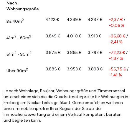
Nach
Wohnungsgröße
4.122 €
4.289 €
4.287 €
-2,37 €
/
2
Bis 40m
-0,06 %
3.849 €
4.010 €
3.913 €
-96,68 €
/
2
2
41m
- 60m
-2,41 %
3.875 €
3.865 €
3.793 €
-72,23 €
/
2
2
61m
- 90m
-1,87 %
3.885 €
3.953 €
3.898 €
-55,75 €
/
2
Über 90m
-1,41 %
Je nach Wohnlage, Baujahr, Wohnungsgröße und Zimmeranzahl
unterscheiden sich die die Quadratmeterpreise für Wohnungen in
Freiberg am Neckar teils signifikant. Gerne empfehlen wir Ihnen
einen Immobilienprofi in Ihrer Region, der Sie bei der
Immobilienbewertung und einem Verkauf kompetent beraten
und begleiten kann.