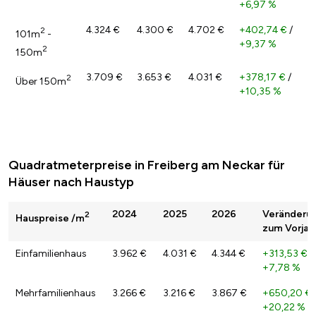
+6,97 %
4.324 €
4.300 €
4.702 €
+402,74 €
/
2
101m
-
+9,37 %
2
150m
3.709 €
3.653 €
4.031 €
+378,17 €
/
2
Über 150m
+10,35 %
Quadratmeterpreise in Freiberg am Neckar für
Häuser nach Haustyp
2024
2025
2026
Veränderu
2
Hauspreise /m
zum Vorjah
Einfamilienhaus
3.962 €
4.031 €
4.344 €
+313,53 €
/
+7,78 %
Mehrfamilienhaus
3.266 €
3.216 €
3.867 €
+650,20 €
+20,22 %