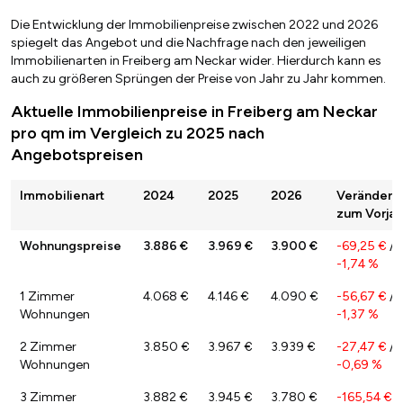
Die Entwicklung der Immobilienpreise zwischen 2022 und 2026
spiegelt das Angebot und die Nachfrage nach den jeweiligen
Immobilienarten in Freiberg am Neckar wider. Hierdurch kann es
auch zu größeren Sprüngen der Preise von Jahr zu Jahr kommen.
Aktuelle Immobilienpreise in Freiberg am Neckar
pro qm im Vergleich zu 2025 nach
Angebotspreisen
Immobilienart
2024
2025
2026
Veränderu
zum Vorjah
Wohnungspreise
3.886 €
3.969 €
3.900 €
-69,25 €
/
-1,74 %
1 Zimmer
4.068 €
4.146 €
4.090 €
-56,67 €
/
Wohnungen
-1,37 %
2 Zimmer
3.850 €
3.967 €
3.939 €
-27,47 €
/
Wohnungen
-0,69 %
3 Zimmer
3.882 €
3.945 €
3.780 €
-165,54 €
/