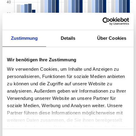
Zustimmung
Details
Über Cookies
Quadratmeterpreise in Freiberg am Neckar für
Wir benötigen Ihre Zustimmung
Wohnungen nach Wohnungstyp
Wir verwenden Cookies, um Inhalte und Anzeigen zu
personalisieren, Funktionen für soziale Medien anbieten
2024
2025
2026
Verän
2
Wohnungspreise /m
zu können und die Zugriffe auf unsere Website zu
zum V
analysieren. Außerdem geben wir Informationen zu Ihrer
Sonstige
4.080 €
4.199 €
4.274 €
+74,19
Verwendung unserer Website an unsere Partner für
+1,77
soziale Medien, Werbung und Analysen weiter. Unsere
Partner führen diese Informationen möglicherweise mit
Erdgeschosswohnung
3.996 €
4.018 €
3.890 €
-127,6
-3,18 
weiteren Daten zusammen, die Sie ihnen bereitgestellt
haben oder die sie im Rahmen Ihrer Nutzung der Dienste
Souterrain
3.373 €
3.559 €
3.598 €
+38,9
gesammelt haben.