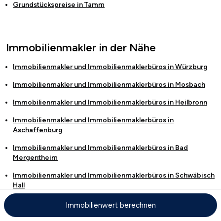
Grundstückspreise in
Tamm
Immobilienmakler in der Nähe
Immobilienmakler und Immobilienmaklerbüros in
Würzburg
Immobilienmakler und Immobilienmaklerbüros in
Mosbach
Immobilienmakler und Immobilienmaklerbüros in
Heilbronn
Immobilienmakler und Immobilienmaklerbüros in
Aschaffenburg
Immobilienmakler und Immobilienmaklerbüros in
Bad
Mergentheim
Immobilienmakler und Immobilienmaklerbüros in
Schwäbisch
Hall
Immobilienmakler und Immobilienmaklerbüros in
Öhringen
Immobilienwert berechnen
Immobilienmakler und Immobilienmaklerbüros in
Neckarsulm