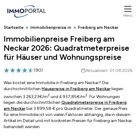
Menü
Breadcrumb
Startseite
Immobilienpreise in
Freiberg am Neckar
Immobilienpreise Freiberg am
Neckar 2026: Quadratmeterpreise
für Häuser und Wohnungspreise
(
90
)
Aktualisiert: 01.08.2026
Was kostet eine Immobilie in Freiberg am Neckar? Die
durchschnittlichen
Hauspreise in Freiberg am Neckar
liegen
2
2
zwischen 3.263,23€/m
und 4.937,85€/m
. Für Wohnungen
liegen die durchschnittlichen
Quadratmeterpreise in Freiberg
am Neckar
bei 3.899,58 € pro Quadratmeter. Der genaue Preis
für eine Immobilie ist von vielen Faktoren abhängig, die in diesem
Artikel im Detail und mit konkreten Preisen für Freiberg am Neckar
behandelt werden.