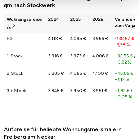
qm nach Stockwerk
Wohnungspreise
2024
2025
2026
Veränderu
zum Vorjah
2
/m
EG
4.118 €
4.095 €
3.956 €
-138,57 €
/
-3,38 %
1. Stock
3.916 €
3.973 €
4.006 €
+32,55 €
/
+0,82 %
2. Stock
3.885 €
4.055 €
4.100 €
+45,55 €
/
+1,12 %
3.+ Stock
3.848 €
3.950 €
3.951 €
+1,82 €
/
+0,05 %
Aufpreise für beliebte Wohnungsmerkmale in
Freiberg am Neckar