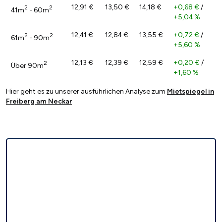
12,91 €
13,50 €
14,18 €
+0,68 €
/
2
2
41m
- 60m
+5,04 %
12,41 €
12,84 €
13,55 €
+0,72 €
/
2
2
61m
- 90m
+5,60 %
12,13 €
12,39 €
12,59 €
+0,20 €
/
2
Über 90m
+1,60 %
Hier geht es zu unserer ausführlichen Analyse zum
Mietspiegel in
Freiberg am Neckar