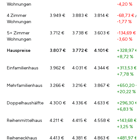
Wohnungen
-4,20 %
4 Zimmer
3.949 €
3.883 €
3.814 €
-68,73 €
/
Wohnungen
-1,77 %
5+ Zimmer
3.712 €
3.738 €
3.603 €
-134,69 €
/
Wohnungen
-3,60 %
Hauspreise
3.807 €
3.772 €
4.101 €
+328,97 €
+8,72 %
Einfamilienhaus
3.962 €
4.031 €
4.344 €
+313,53 €
/
+7,78 %
Mehrfamilienhaus
3.266 €
3.216 €
3.867 €
+650,20 €
+20,22 %
Doppelhaushälfte
4.300 €
4.336 €
4.633 €
+296,30 €
+6,83 %
Reihenmittelhaus
4.211 €
4.415 €
4.558 €
+143,68 €
/
+3,25 %
Reiheneckhaus
4.413 €
4.381 €
4.863 €
+481,97 €
/