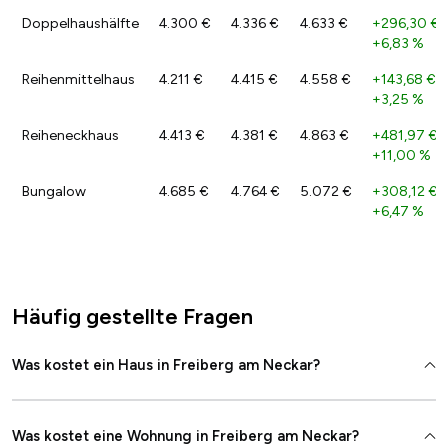
Doppelhaushälfte
4.300 €
4.336 €
4.633 €
+296,30 €
/
+6,83 %
Reihenmittelhaus
4.211 €
4.415 €
4.558 €
+143,68 €
/
+3,25 %
Reiheneckhaus
4.413 €
4.381 €
4.863 €
+481,97 €
/
+11,00 %
Bungalow
4.685 €
4.764 €
5.072 €
+308,12 €
/
+6,47 %
Häufig gestellte Fragen
Was kostet ein Haus in Freiberg am Neckar?
Was kostet eine Wohnung in Freiberg am Neckar?