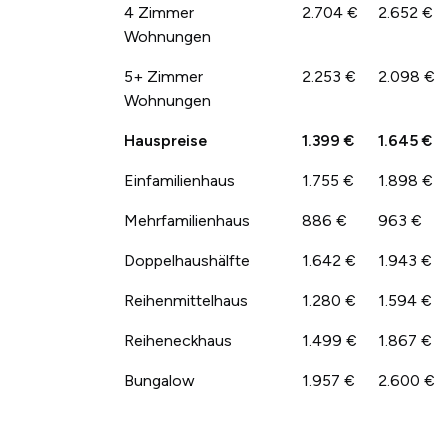
4 Zimmer
2.704 €
2.652 €
Wohnungen
5+ Zimmer
2.253 €
2.098 €
Wohnungen
Hauspreise
1.399 €
1.645 €
Einfamilienhaus
1.755 €
1.898 €
Mehrfamilienhaus
886 €
963 €
Doppelhaushälfte
1.642 €
1.943 €
Reihenmittelhaus
1.280 €
1.594 €
Reiheneckhaus
1.499 €
1.867 €
Bungalow
1.957 €
2.600 €