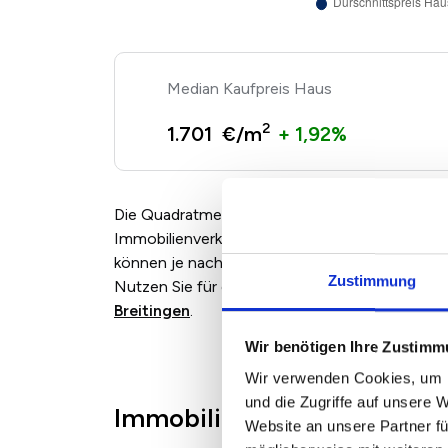
Kaufpreis Haus
2
1.701 €/m
+ 1,92%
Die Quadratmeterpreise für Eigentumswohnun
Immobilienverkäufern und Maklern angebotenen
können je nach Marktlage, Zustand und Ausst
Zustimmung
Nutzen Sie für eine individuelle Bewertung ei
Breitingen
.
Wir benötigen Ihre Zustim
Wir verwenden Cookies, um I
und die Zugriffe auf unsere 
Immobilienpreise in Regis-
Website an unsere Partner fü