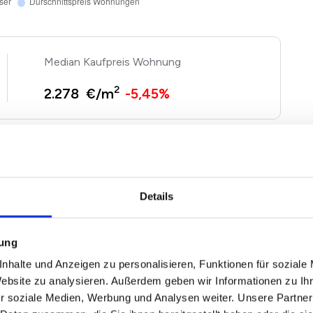
Kaufpreis Wohnung
2
2.278 €/m
-5,45%
gen und Häuser basieren auf Angebotspreisen der von
 Immobilien. Echte Verkaufspreise in Regis-Breitingen
attung entsprechend nach oben und unten abweichen.
Details
nfach unseren
Immobilienwertrechner für Regis-
mung
nhalte und Anzeigen zu personalisieren, Funktionen für soziale
Website zu analysieren. Außerdem geben wir Informationen zu I
Breitingen 2026
r soziale Medien, Werbung und Analysen weiter. Unsere Partner