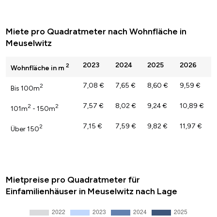
Miete pro Quadratmeter nach Wohnfläche in
Meuselwitz
2023
2024
2025
2026
2
Wohnfläche in m
7,08 €
7,65 €
8,60 €
9,59 €
2
Bis 100m
7,57 €
8,02 €
9,24 €
10,89 €
2
2
101m
- 150m
7,15 €
7,59 €
9,82 €
11,97 €
2
Über 150
Mietpreise pro Quadratmeter für
Einfamilienhäuser in Meuselwitz nach Lage