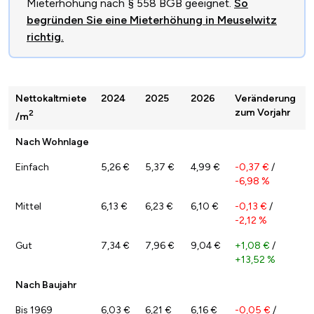
Mieterhöhung nach § 558 BGB geeignet.
So
begründen Sie eine Mieterhöhung in Meuselwitz
richtig.
Nettokaltmiete
2024
2025
2026
Veränderung
zum Vorjahr
2
/m
Nach Wohnlage
Einfach
5,26 €
5,37 €
4,99 €
-0,37 €
/
-6,98 %
Mittel
6,13 €
6,23 €
6,10 €
-0,13 €
/
-2,12 %
Gut
7,34 €
7,96 €
9,04 €
+1,08 €
/
+13,52 %
Nach Baujahr
Bis 1969
6,03 €
6,21 €
6,16 €
-0,05 €
/