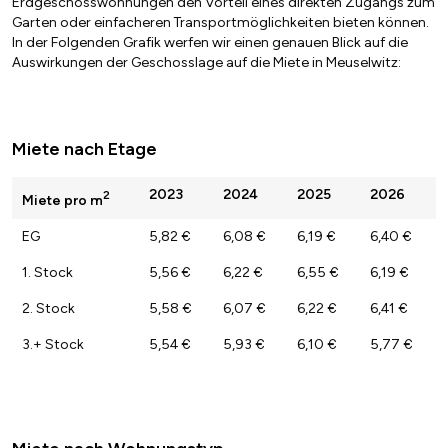
Erdgeschosswohnungen den Vorteil eines direkten Zugangs zum
Garten oder einfacheren Transportmöglichkeiten bieten können.
In der Folgenden Grafik werfen wir einen genauen Blick auf die
Auswirkungen der Geschosslage auf die Miete in Meuselwitz:
Miete nach Etage
2023
2024
2025
2026
2
Miete pro m
EG
5,82 €
6,08 €
6,19 €
6,40 €
1. Stock
5,56 €
6,22 €
6,55 €
6,19 €
2. Stock
5,58 €
6,07 €
6,22 €
6,41 €
3.+ Stock
5,54 €
5,93 €
6,10 €
5,77 €