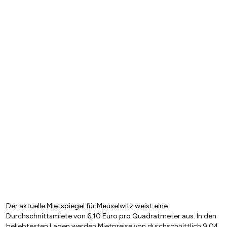
Der aktuelle Mietspiegel für Meuselwitz weist eine
Durchschnittsmiete von 6,10 Euro pro Quadratmeter aus. In den
beliebtesten Lagen werden Mietpreise von durchschnittlich 9,04