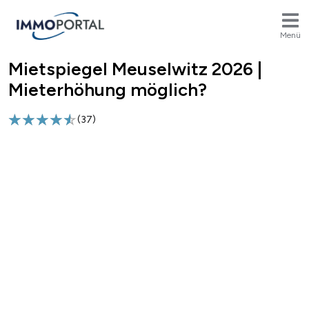
Menü
Mietspiegel Meuselwitz 2026 |
Breadcrumb
Mieterhöhung möglich?
(
37
)