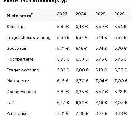
Miete nach Wohnungstyp
2023
2024
2025
2026
2
Miete pro m
Sonstige
5,81 €
6,48 €
6,59 €
6,54 €
Erdgeschosswohnung
5,86 €
6,32 €
6,44 €
6,53 €
Souterrain
5,71 €
6,16 €
6,34 €
6,30 €
Hochparterre
5,93 €
6,53 €
6,75 €
6,76 €
Etagenwohnung
5,32 €
6,00 €
6,19 €
5,95 €
Maisonette
6,15 €
6,70 €
7,04 €
7,00 €
Dachgeschoss
5,81 €
6,35 €
6,57 €
6,28 €
Loft
6,37 €
6,92 €
7,18 €
7,07 €
Penthouse
7,31 €
7,88 €
8,22 €
8,28 €