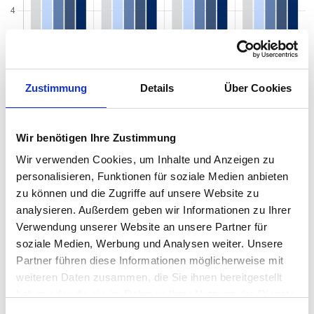
Zustimmung
Details
Über Cookies
Wir benötigen Ihre Zustimmung
Wir verwenden Cookies, um Inhalte und Anzeigen zu
personalisieren, Funktionen für soziale Medien anbieten
Mietspiegel nach Baujahr pro qm 2026 in
zu können und die Zugriffe auf unsere Website zu
analysieren. Außerdem geben wir Informationen zu Ihrer
Meuselwitz
Verwendung unserer Website an unsere Partner für
Der Mietpreis einer Wohnung in Meuselwitz hängt von einer
soziale Medien, Werbung und Analysen weiter. Unsere
Vielzahl von Faktoren ab, und eines der entscheidenden Kriterien
Partner führen diese Informationen möglicherweise mit
ist das Baujahr der Immobilie. Das Alter eines Gebäudes kann
weiteren Daten zusammen, die Sie ihnen bereitgestellt
einen erheblichen Einfluss auf den Mietpreis haben, da es
haben oder die sie im Rahmen Ihrer Nutzung der Dienste
wichtige Informationen über den Zustand, die Ausstattung und
gesammelt haben.
die energetische Effizienz der Wohnung liefert. Von historischen