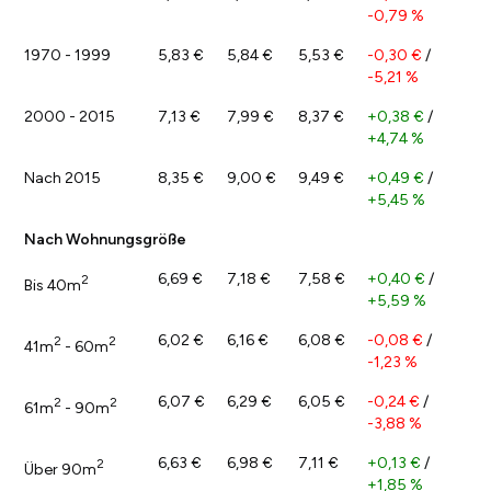
-0,79 %
1970 - 1999
5,83 €
5,84 €
5,53 €
-0,30 €
/
-5,21 %
2000 - 2015
7,13 €
7,99 €
8,37 €
+0,38 €
/
+4,74 %
Nach 2015
8,35 €
9,00 €
9,49 €
+0,49 €
/
+5,45 %
Nach Wohnungsgröße
6,69 €
7,18 €
7,58 €
+0,40 €
/
2
Bis 40m
+5,59 %
6,02 €
6,16 €
6,08 €
-0,08 €
/
2
2
41m
- 60m
-1,23 %
6,07 €
6,29 €
6,05 €
-0,24 €
/
2
2
61m
- 90m
-3,88 %
6,63 €
6,98 €
7,11 €
+0,13 €
/
2
Über 90m
+1,85 %