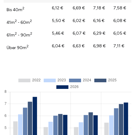
6,12 €
6,69 €
7,18 €
7,58 €
2
Bis 40m
5,50 €
6,02 €
6,16 €
6,08 €
2
2
41m
- 60m
5,46 €
6,07 €
6,29 €
6,05 €
2
2
61m
- 90m
6,04 €
6,63 €
6,98 €
7,11 €
2
Über 90m