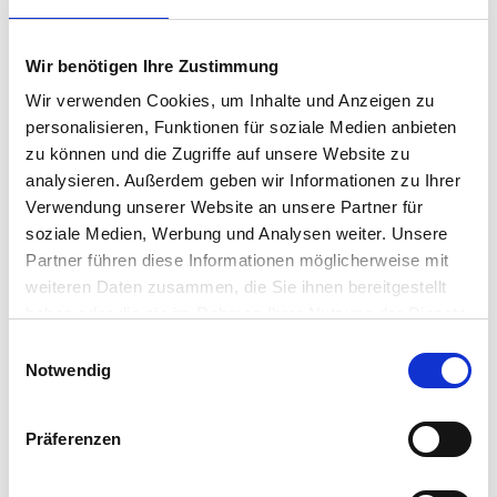
Wir benötigen Ihre Zustimmung
Quadratmeterpreise in Kloster Lehnin für
Wir verwenden Cookies, um Inhalte und Anzeigen zu
Wohnungen nach Wohnungstyp
personalisieren, Funktionen für soziale Medien anbieten
zu können und die Zugriffe auf unsere Website zu
2024
2025
2026
Veränd
2
Wohnungspreise /m
zum Vo
analysieren. Außerdem geben wir Informationen zu Ihrer
Verwendung unserer Website an unsere Partner für
Sonstige
3.815 €
3.710 €
3.759 €
+49,05
soziale Medien, Werbung und Analysen weiter. Unsere
+1,32 
Partner führen diese Informationen möglicherweise mit
Erdgeschosswohnung
3.605 €
3.536 €
3.459 €
-77,19
weiteren Daten zusammen, die Sie ihnen bereitgestellt
-2,18 %
haben oder die sie im Rahmen Ihrer Nutzung der Dienste
gesammelt haben.
Souterrain
2.957 €
2.972 €
2.998 €
+25,83
Einwilligungsauswahl
+0,87 
Notwendig
Hochparterre
3.567 €
3.698 €
3.631 €
-66,16 
-1,79 %
Präferenzen
Etagenwohnung
3.515 €
3.489 €
3.569 €
+79,54
+2,28 