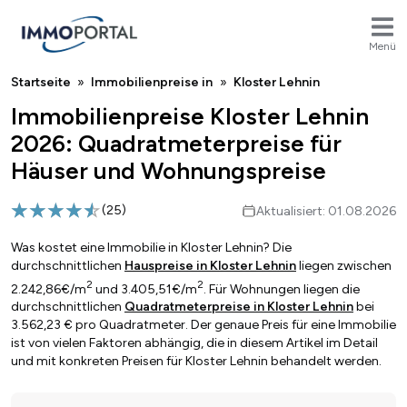
Menü
Breadcrumb
Startseite
Immobilienpreise in
Kloster Lehnin
Immobilienpreise Kloster Lehnin
2026: Quadratmeterpreise für
Häuser und Wohnungspreise
(
25
)
Aktualisiert: 01.08.2026
Was kostet eine Immobilie in Kloster Lehnin? Die
durchschnittlichen
Hauspreise in Kloster Lehnin
liegen zwischen
2
2
2.242,86€/m
und 3.405,51€/m
. Für Wohnungen liegen die
durchschnittlichen
Quadratmeterpreise in Kloster Lehnin
bei
3.562,23 € pro Quadratmeter. Der genaue Preis für eine Immobilie
ist von vielen Faktoren abhängig, die in diesem Artikel im Detail
und mit konkreten Preisen für Kloster Lehnin behandelt werden.