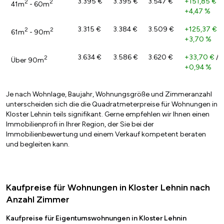
3.395 €
3.395 €
3.547 €
+151,85 €
/
2
2
41m
- 60m
+4,47 %
3.315 €
3.384 €
3.509 €
+125,37 €
/
2
2
61m
- 90m
+3,70 %
3.634 €
3.586 €
3.620 €
+33,70 €
/
2
Über 90m
+0,94 %
Je nach Wohnlage, Baujahr, Wohnungsgröße und Zimmeranzahl
unterscheiden sich die die Quadratmeterpreise für Wohnungen in
Kloster Lehnin teils signifikant. Gerne empfehlen wir Ihnen einen
Immobilienprofi in Ihrer Region, der Sie bei der
Immobilienbewertung und einem Verkauf kompetent beraten
und begleiten kann.
Kaufpreise für Wohnungen in Kloster Lehnin nach
Anzahl Zimmer
Kaufpreise für Eigentumswohnungen in Kloster Lehnin