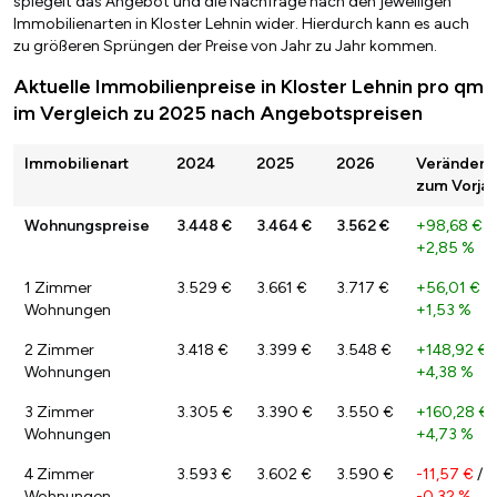
spiegelt das Angebot und die Nachfrage nach den jeweiligen
Immobilienarten in Kloster Lehnin wider. Hierdurch kann es auch
zu größeren Sprüngen der Preise von Jahr zu Jahr kommen.
Aktuelle Immobilienpreise in Kloster Lehnin pro qm
im Vergleich zu 2025 nach Angebotspreisen
Immobilienart
2024
2025
2026
Veränderu
zum Vorjah
Wohnungspreise
3.448 €
3.464 €
3.562 €
+98,68 €
/
+2,85 %
1 Zimmer
3.529 €
3.661 €
3.717 €
+56,01 €
/
Wohnungen
+1,53 %
2 Zimmer
3.418 €
3.399 €
3.548 €
+148,92 €
/
Wohnungen
+4,38 %
3 Zimmer
3.305 €
3.390 €
3.550 €
+160,28 €
Wohnungen
+4,73 %
4 Zimmer
3.593 €
3.602 €
3.590 €
-11,57 €
/
Wohnungen
-0,32 %