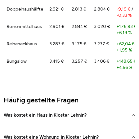
Doppelhaushälfte
2.921 €
2.813 €
2.804 €
-9,19 €
/
-0,33 %
Reihenmittelhaus
2.901 €
2.844 €
3.020 €
+175,93 €
+6,19 %
Reiheneckhaus
3.283 €
3.175 €
3.237 €
+62,04 €
/
+1,95 %
Bungalow
3.415 €
3.257 €
3.406 €
+148,65 €
/
+4,56 %
Häufig gestellte Fragen
Was kostet ein Haus in Kloster Lehnin?
Was kostet eine Wohnung in Kloster Lehnin?