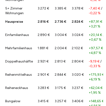
5+ Zimmer
3.272 €
3.385 €
3.378 €
-7,40 €
/
Wohnungen
-0,22 %
Hauspreise
2.816 €
2.736 €
2.824 €
+87,91 €
/
+3,21 %
Einfamilienhaus
2.890 €
3.004 €
3.024 €
+20,14 €
/
+0,67 %
Mehrfamilienhaus
1.881 €
2.004 €
2.102 €
+97,57 €
/
+4,87 %
Doppelhaushälfte
2.921 €
2.813 €
2.804 €
-9,19 €
/
-0,33 %
Reihenmittelhaus
2.901 €
2.844 €
3.020 €
+175,93 €
+6,19 %
Reiheneckhaus
3.283 €
3.175 €
3.237 €
+62,04 €
/
+1,95 %
Bungalow
3.415 €
3.257 €
3.406 €
+148,65 €
/
+4,56 %