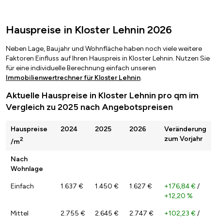
Hauspreise in Kloster Lehnin 2026
Neben Lage, Baujahr und Wohnfläche haben noch viele weitere
Faktoren Einfluss auf Ihren Hauspreis in Kloster Lehnin. Nutzen Sie
für eine individuelle Berechnung einfach unseren
Immobilienwertrechner für Kloster Lehnin
.
Aktuelle Hauspreise in Kloster Lehnin pro qm im
Vergleich zu 2025 nach Angebotspreisen
Hauspreise
2024
2025
2026
Veränderung
zum Vorjahr
2
/m
Nach
Wohnlage
Einfach
1.637 €
1.450 €
1.627 €
+176,84 €
/
+12,20 %
Mittel
2.755 €
2.645 €
2.747 €
+102,23 €
/