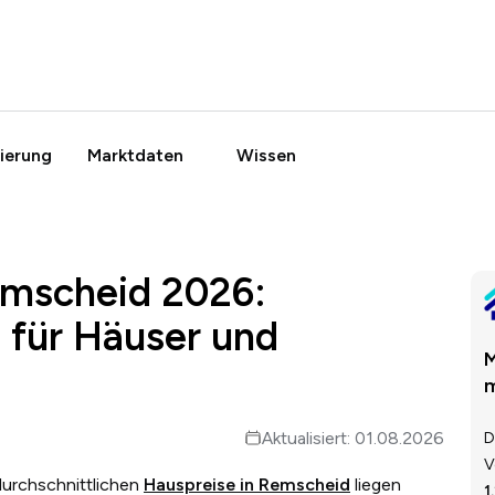
ierung
Marktdaten
Wissen
emscheid 2026:
 für Häuser und
M
m
Aktualisiert: 01.08.2026
D
V
durchschnittlichen
Hauspreise in Remscheid
liegen
1