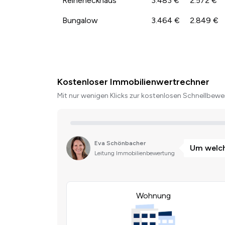
Reiheneckhaus
3.483 €
2.572 €
Bungalow
3.464 €
2.849 €
Kostenloser Immobilienwertrechner
Mit nur wenigen Klicks zur kostenlosen Schnellbewer