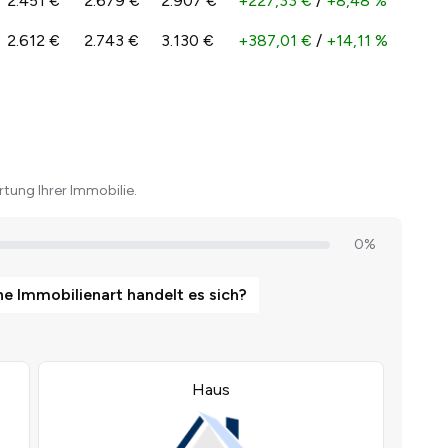
2.451 €
2.679 €
2.907 €
+227,33 €
/
+8,48 %
2.612 €
2.743 €
3.130 €
+387,01 €
/
+14,11 %
tung Ihrer Immobilie.