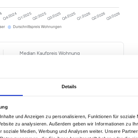
Kaufpreis Wohnung
2
2.162 €/m
+ 0,91%
Details
gen und Häuser basieren auf Angebotspreisen der von
n Immobilien. Echte Verkaufspreise in Remscheid
attung entsprechend nach oben und unten abweichen.
mung
nfach unseren
Immobilienwertrechner für Remscheid
.
nhalte und Anzeigen zu personalisieren, Funktionen für soziale
Website zu analysieren. Außerdem geben wir Informationen zu I
r soziale Medien, Werbung und Analysen weiter. Unsere Partner