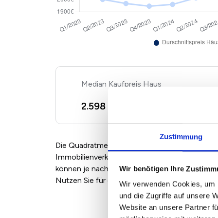
Kaufpreis Haus
2
2.598 €/m
+ 8,13%
Zustimmung
Die Quadratmeterpreise für Eigentumswohnun
Immobilienverkäufern und Maklern angebotene
können je nach Marktlage, Zustand und Ausst
Wir benötigen Ihre Zustim
Nutzen Sie für eine individuelle Bewertung ei
Wir verwenden Cookies, um I
und die Zugriffe auf unsere 
Website an unsere Partner fü