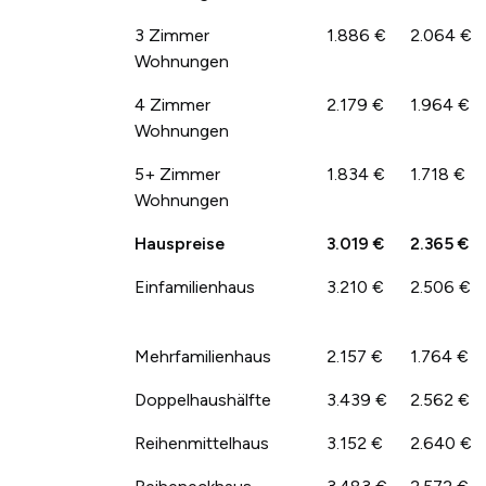
3 Zimmer
1.886 €
2.064 €
Wohnungen
4 Zimmer
2.179 €
1.964 €
Wohnungen
5+ Zimmer
1.834 €
1.718 €
Wohnungen
Hauspreise
3.019 €
2.365 €
Einfamilienhaus
3.210 €
2.506 €
Mehrfamilienhaus
2.157 €
1.764 €
Doppelhaushälfte
3.439 €
2.562 €
Reihenmittelhaus
3.152 €
2.640 €