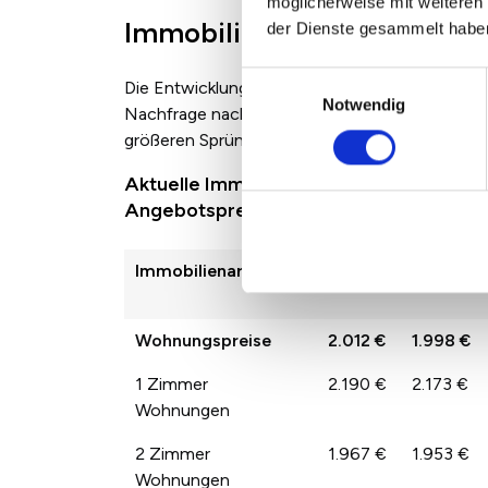
möglicherweise mit weiteren
Immobilienpreise in Remsc
der Dienste gesammelt habe
Einwilligungsauswahl
Die Entwicklung der Immobilienpreise zwische
Notwendig
Nachfrage nach den jeweiligen Immobilienarte
größeren Sprüngen der Preise von Jahr zu Jah
Aktuelle Immobilienpreise in Remscheid
Angebotspreisen
Immobilienart
2022
2023
Wohnungspreise
2.012 €
1.998 €
1 Zimmer
2.190 €
2.173 €
Wohnungen
2 Zimmer
1.967 €
1.953 €
Wohnungen