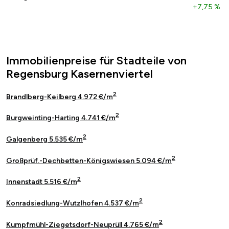
+7,75 %
Immobilienpreise für Stadteile von
Regensburg Kasernenviertel
2
Brandlberg-Keilberg 4.972 €/m
2
Burgweinting-Harting 4.741 €/m
2
Galgenberg 5.535 €/m
2
Großprüf.-Dechbetten-Königswiesen 5.094 €/m
2
Innenstadt 5.516 €/m
2
Konradsiedlung-Wutzlhofen 4.537 €/m
2
Kumpfmühl-Ziegetsdorf-Neuprüll 4.765 €/m