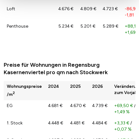
Loft
4.676 €
4.809 €
4.723 €
-86,90
-1,81 %
Penthouse
5.234 €
5.201 €
5.289 €
+88,14
+1,69 
Preise für Wohnungen in Regensburg
Kasernenviertel pro qm nach Stockwerk
Wohnungspreise
2024
2025
2026
Veränderun
zum Vorjahr
2
/m
EG
4.681 €
4.670 €
4.739 €
+69,50 €
/
+1,49 %
1. Stock
4.448 €
4.481 €
4.484 €
+3,33 €
/
+0,07 %