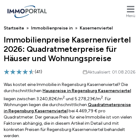
Menü
Breadcrumb
Startseite
Immobilienpreise in
Kasernenviertel
Immobilienpreise Kasernenviertel
2026: Quadratmeterpreise für
Häuser und Wohnungspreise
(
41
)
Aktualisiert: 01.08.2026
Was kostet eine Immobilie in Regensburg Kasernenviertel? Die
durchschnittlichen
Hauspreise in Regensburg Kasernenviertel
2
2
liegen zwischen 3.240,82€/m
und 5.278,23€/m
. Für
Wohnungen liegen die durchschnittlichen
Quadratmeterpreise
in Regensburg Kasernenviertel
bei 4.469,79 € pro
Quadratmeter. Der genaue Preis für eine Immobilie ist von vielen
Faktoren abhängig, die in diesem Artikel im Detail und mit
konkreten Preisen für Regensburg Kasernenviertel behandelt
werden.