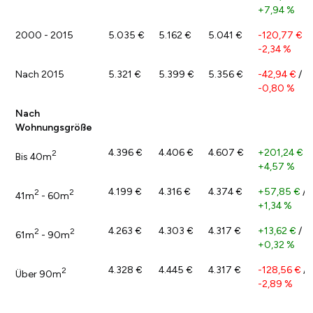
+7,94 %
2000 - 2015
5.035 €
5.162 €
5.041 €
-120,77 €
/
-2,34 %
Nach 2015
5.321 €
5.399 €
5.356 €
-42,94 €
/
-0,80 %
Nach
Wohnungsgröße
4.396 €
4.406 €
4.607 €
+201,24 €
/
2
Bis 40m
+4,57 %
4.199 €
4.316 €
4.374 €
+57,85 €
/
2
2
41m
- 60m
+1,34 %
4.263 €
4.303 €
4.317 €
+13,62 €
/
2
2
61m
- 90m
+0,32 %
4.328 €
4.445 €
4.317 €
-128,56 €
/
2
Über 90m
-2,89 %