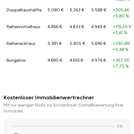
Doppelhaushälfte
5.080 €
5.263 €
5.568 €
+305,46 €
+5,80 %
Reihenmittelhaus
4.866 €
4.833 €
4.949 €
+116,55 €
/
+2,41 %
Reiheneckhaus
5.381 €
5.405 €
5.696 €
+290,88 €
+5,38 %
Bungalow
4.685 €
4.616 €
4.974 €
+357,95 €
+7,75 %
Kostenloser Immobilienwertrechner
Mit nur wenigen Klicks zur kostenlosen Schnellbewertung Ihrer
Immobilie.