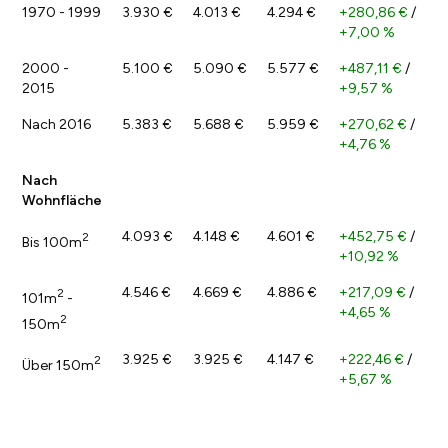
1970 - 1999
3.930 €
4.013 €
4.294 €
+280,86 €
/
+7,00 %
2000 -
5.100 €
5.090 €
5.577 €
+487,11 €
/
2015
+9,57 %
Nach 2016
5.383 €
5.688 €
5.959 €
+270,62 €
/
+4,76 %
Nach
Wohnfläche
4.093 €
4.148 €
4.601 €
+452,75 €
/
2
Bis 100m
+10,92 %
4.546 €
4.669 €
4.886 €
+217,09 €
/
2
101m
-
+4,65 %
2
150m
3.925 €
3.925 €
4.147 €
+222,46 €
/
2
Über 150m
+5,67 %