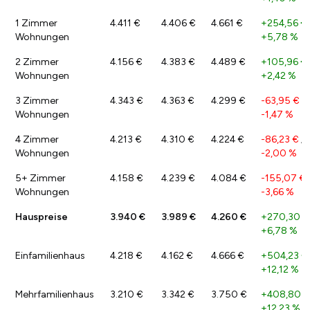
1 Zimmer
4.411 €
4.406 €
4.661 €
+254,56 €
Wohnungen
+5,78 %
2 Zimmer
4.156 €
4.383 €
4.489 €
+105,96 €
Wohnungen
+2,42 %
3 Zimmer
4.343 €
4.363 €
4.299 €
-63,95 €
/
Wohnungen
-1,47 %
4 Zimmer
4.213 €
4.310 €
4.224 €
-86,23 €
/
Wohnungen
-2,00 %
5+ Zimmer
4.158 €
4.239 €
4.084 €
-155,07 €
Wohnungen
-3,66 %
Hauspreise
3.940 €
3.989 €
4.260 €
+270,30 €
+6,78 %
Einfamilienhaus
4.218 €
4.162 €
4.666 €
+504,23 €
+12,12 %
Mehrfamilienhaus
3.210 €
3.342 €
3.750 €
+408,80 €
+12,23 %