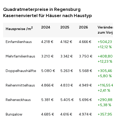
Quadratmeterpreise in Regensburg
Kasernenviertel für Häuser nach Haustyp
2024
2025
2026
Veränder
2
Hauspreise /m
zum Vorja
Einfamilienhaus
4.218 €
4.162 €
4.666 €
+504,23 €
+12,12 %
Mehrfamilienhaus
3.210 €
3.342 €
3.750 €
+408,80 €
+12,23 %
Doppelhaushälfte
5.080 €
5.263 €
5.568 €
+305,46 €
+5,80 %
Reihenmittelhaus
4.866 €
4.833 €
4.949 €
+116,55 €
/
+2,41 %
Reiheneckhaus
5.381 €
5.405 €
5.696 €
+290,88 €
+5,38 %
Bungalow
4.685 €
4.616 €
4.974 €
+357,95 €