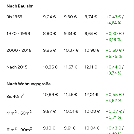
Nach Baujahr
Bis 1969
9,04 €
9,30 €
9,74 €
+0,43 €
/
+4,64 %
1970 - 1999
8,80 €
9,34 €
9,64 €
+0,30 €
/
+3,19 %
2000 - 2015
9,85 €
10,37 €
10,98 €
+0,60 €
/
+5,79 %
Nach 2015
10,96 €
11,67 €
12,11 €
+0,44 €
/
+3,74 %
Nach Wohnungsgröße
10,89 €
11,46 €
12,01 €
+0,55 €
/
2
Bis 40m
+4,82 %
9,57 €
10,01 €
10,08 €
+0,07 €
/
2
2
41m
- 60m
+0,71 %
9,10 €
9,61 €
10,04 €
+0,43 €
/
2
2
61m
- 90m