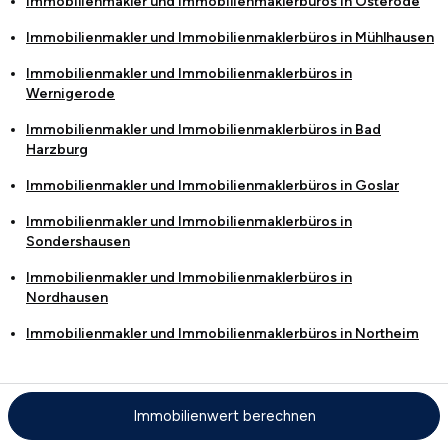
Immobilienmakler und Immobilienmaklerbüros in
Osterode
Immobilienmakler und Immobilienmaklerbüros in
Mühlhausen
Immobilienmakler und Immobilienmaklerbüros in
Wernigerode
Immobilienmakler und Immobilienmaklerbüros in
Bad
Harzburg
Immobilienmakler und Immobilienmaklerbüros in
Goslar
Immobilienmakler und Immobilienmaklerbüros in
Sondershausen
Immobilienmakler und Immobilienmaklerbüros in
Nordhausen
Immobilienmakler und Immobilienmaklerbüros in
Northeim
Mietspiegel in der Nähe
Immobilienwert berechnen