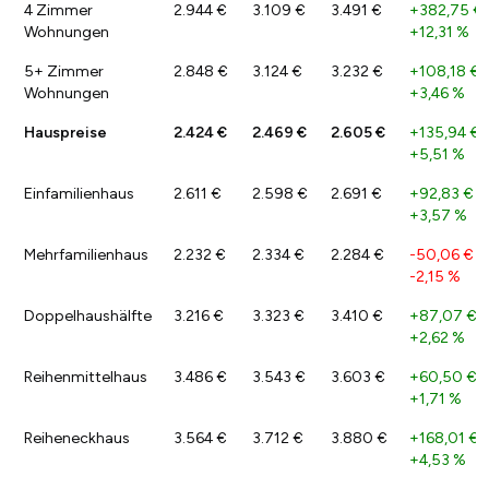
4 Zimmer
2.944 €
3.109 €
3.491 €
+382,75 €
Wohnungen
+12,31 %
5+ Zimmer
2.848 €
3.124 €
3.232 €
+108,18 €
/
Wohnungen
+3,46 %
Hauspreise
2.424 €
2.469 €
2.605 €
+135,94 €
/
+5,51 %
Einfamilienhaus
2.611 €
2.598 €
2.691 €
+92,83 €
/
+3,57 %
Mehrfamilienhaus
2.232 €
2.334 €
2.284 €
-50,06 €
/
-2,15 %
Doppelhaushälfte
3.216 €
3.323 €
3.410 €
+87,07 €
/
+2,62 %
Reihenmittelhaus
3.486 €
3.543 €
3.603 €
+60,50 €
/
+1,71 %
Reiheneckhaus
3.564 €
3.712 €
3.880 €
+168,01 €
/
+4,53 %