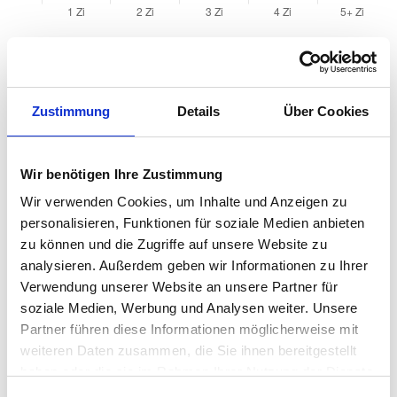
Quadratmeterpreise in Fulda für Wohnungen nach
Wohnungstyp
Zustimmung
Details
Über Cookies
2024
2025
2026
Verän
2
Wohnungspreise /m
zum Vo
Wir benötigen Ihre Zustimmung
Sonstige
3.145 €
3.422 €
3.482 €
+59,76
Wir verwenden Cookies, um Inhalte und Anzeigen zu
+1,75 
personalisieren, Funktionen für soziale Medien anbieten
zu können und die Zugriffe auf unsere Website zu
Erdgeschosswohnung
3.141 €
3.263 €
3.262 €
-1,79 €
analysieren. Außerdem geben wir Informationen zu Ihrer
-0,05 
Verwendung unserer Website an unsere Partner für
Souterrain
2.406 €
2.676 €
3.096 €
+420,0
soziale Medien, Werbung und Analysen weiter. Unsere
+15,70
Partner führen diese Informationen möglicherweise mit
Hochparterre
2.995 €
3.231 €
3.321 €
+90,18
weiteren Daten zusammen, die Sie ihnen bereitgestellt
+2,79 
haben oder die sie im Rahmen Ihrer Nutzung der Dienste
gesammelt haben.