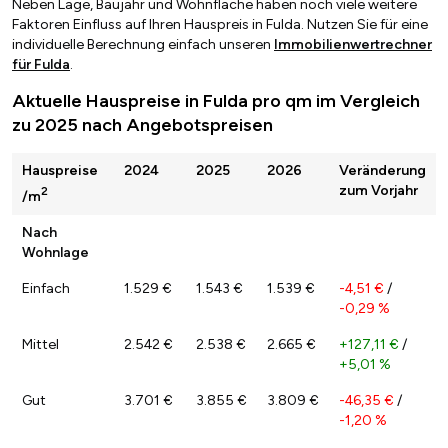
Neben Lage, Baujahr und Wohnfläche haben noch viele weitere
Faktoren Einfluss auf Ihren Hauspreis in Fulda. Nutzen Sie für eine
individuelle Berechnung einfach unseren
Immobilienwertrechner
für Fulda
.
Aktuelle Hauspreise in Fulda pro qm im Vergleich
zu 2025 nach Angebotspreisen
Hauspreise
2024
2025
2026
Veränderung
zum Vorjahr
2
/m
Nach
Wohnlage
Einfach
1.529 €
1.543 €
1.539 €
-4,51 €
/
-0,29 %
Mittel
2.542 €
2.538 €
2.665 €
+127,11 €
/
+5,01 %
Gut
3.701 €
3.855 €
3.809 €
-46,35 €
/
-1,20 %