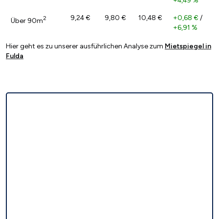
+4,49 %
9,24 €
9,80 €
10,48 €
+0,68 €
/
2
Über 90m
+6,91 %
Hier geht es zu unserer ausführlichen Analyse zum
Mietspiegel in
Fulda