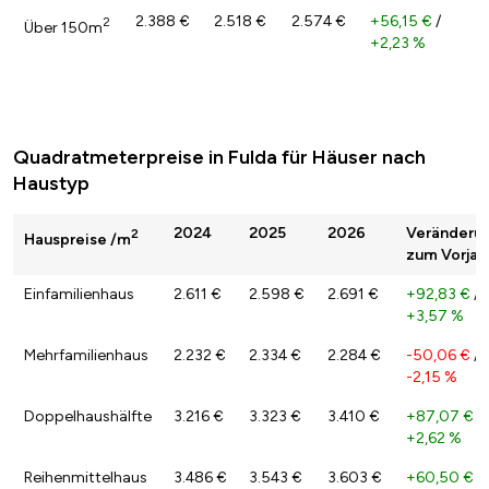
2.388 €
2.518 €
2.574 €
+56,15 €
/
2
Über 150m
+2,23 %
Quadratmeterpreise in Fulda für Häuser nach
Haustyp
2024
2025
2026
Veränderu
2
Hauspreise /m
zum Vorjah
Einfamilienhaus
2.611 €
2.598 €
2.691 €
+92,83 €
/
+3,57 %
Mehrfamilienhaus
2.232 €
2.334 €
2.284 €
-50,06 €
/
-2,15 %
Doppelhaushälfte
3.216 €
3.323 €
3.410 €
+87,07 €
/
+2,62 %
Reihenmittelhaus
3.486 €
3.543 €
3.603 €
+60,50 €
/