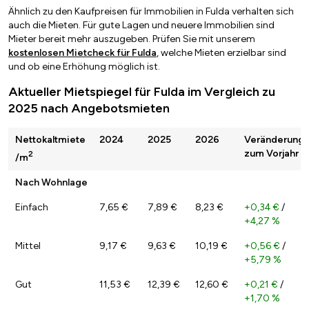
Ähnlich zu den Kaufpreisen für Immobilien in Fulda verhalten sich
auch die Mieten. Für gute Lagen und neuere Immobilien sind
Mieter bereit mehr auszugeben. Prüfen Sie mit unserem
kostenlosen Mietcheck für Fulda
, welche Mieten erzielbar sind
und ob eine Erhöhung möglich ist.
Aktueller Mietspiegel für Fulda im Vergleich zu
2025 nach Angebotsmieten
Nettokaltmiete
2024
2025
2026
Veränderung
zum Vorjahr
2
/m
Nach Wohnlage
Einfach
7,65 €
7,89 €
8,23 €
+0,34 €
/
+4,27 %
Mittel
9,17 €
9,63 €
10,19 €
+0,56 €
/
+5,79 %
Gut
11,53 €
12,39 €
12,60 €
+0,21 €
/
+1,70 %