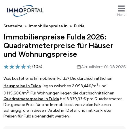
Menü
Breadcrumb
Startseite
Immobilienpreise in
Fulda
Immobilienpreise Fulda 2026:
Quadratmeterpreise für Häuser
und Wohnungspreise
(
105
)
Aktualisiert: 01.08.2026
Was kostet eine Immobilie in Fulda? Die durchschnittlichen
2
Hauspreise in Fulda
liegen zwischen 2.093,44€/m
und
2
3.115,60€/m
. Für Wohnungen liegen die durchschnittlichen
Quadratmeterpreise in Fulda
bei 3.339,33 € pro Quadratmeter.
Der genaue Preis für eine Immobilie ist von vielen Faktoren
abhängig, die in diesem Artikel im Detail und mit konkreten
Preisen für Fulda behandelt werden.