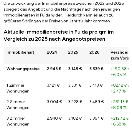
Die Entwicklung der Immobilienpreise zwischen 2022 und 2026
spiegelt das Angebot und die Nachfrage nach den jeweiligen
Immobilienarten in Fulda wider. Hierdurch kann es auch zu
größeren Sprüngen der Preise von Jahr zu Jahr kommen.
Aktuelle Immobilienpreise in Fulda pro qm im
Vergleich zu 2025 nach Angebotspreisen
Immobilienart
2024
2025
2026
Veränderu
zum Vorjah
Wohnungspreise
2.945 €
3.149 €
3.339 €
+190,58 €
+6,05 %
1 Zimmer
3.121 €
3.331 €
3.413 €
+82,12 €
/
Wohnungen
+2,47 %
2 Zimmer
3.004 €
3.228 €
3.489 €
+261,13 €
/
Wohnungen
+8,09 %
3 Zimmer
2.940 €
3.182 €
3.394 €
+212,42 €
/
Wohnungen
+6,68 %