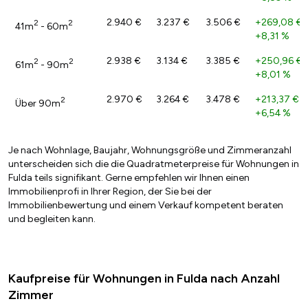
2.940 €
3.237 €
3.506 €
+269,08 €
/
2
2
41m
- 60m
+8,31 %
2.938 €
3.134 €
3.385 €
+250,96 €
/
2
2
61m
- 90m
+8,01 %
2.970 €
3.264 €
3.478 €
+213,37 €
/
2
Über 90m
+6,54 %
Je nach Wohnlage, Baujahr, Wohnungsgröße und Zimmeranzahl
unterscheiden sich die die Quadratmeterpreise für Wohnungen in
Fulda teils signifikant. Gerne empfehlen wir Ihnen einen
Immobilienprofi in Ihrer Region, der Sie bei der
Immobilienbewertung und einem Verkauf kompetent beraten
und begleiten kann.
Kaufpreise für Wohnungen in Fulda nach Anzahl
Zimmer