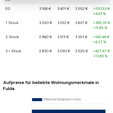
EG
3.168 €
3.401 €
3.552 €
+150,53 €
/
+4,43 %
1. Stock
3.020 €
3.252 €
3.637 €
+385,35 €
/
+11,85 %
2. Stock
2.960 €
3.213 €
3.353 €
+140,46 €
/
+4,37 %
3.+ Stock
2.830 €
3.093 €
3.520 €
+427,67 €
/
+13,83 %
Aufpreise für beliebte Wohnungsmerkmale in
Fulda