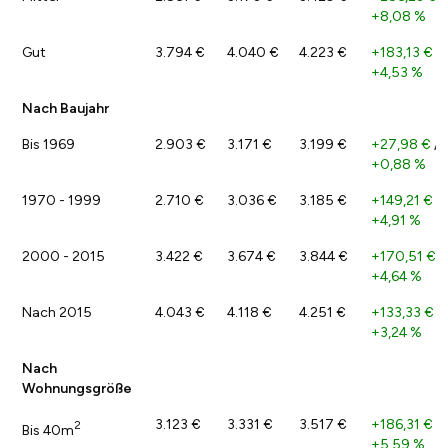
+8,08 %
Gut
3.794 €
4.040 €
4.223 €
+183,13 €
/
+4,53 %
Nach Baujahr
Bis 1969
2.903 €
3.171 €
3.199 €
+27,98 €
/
+0,88 %
1970 - 1999
2.710 €
3.036 €
3.185 €
+149,21 €
/
+4,91 %
2000 - 2015
3.422 €
3.674 €
3.844 €
+170,51 €
/
+4,64 %
Nach 2015
4.043 €
4.118 €
4.251 €
+133,33 €
/
+3,24 %
Nach
Wohnungsgröße
3.123 €
3.331 €
3.517 €
+186,31 €
/
2
Bis 40m
+5,59 %