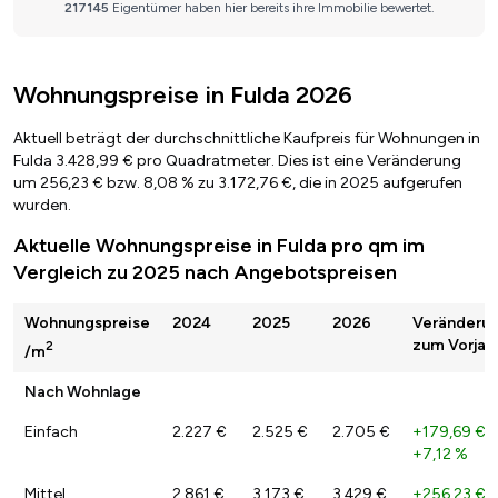
Wohnungspreise in Fulda 2026
Aktuell beträgt der durchschnittliche Kaufpreis für Wohnungen in
Fulda 3.428,99 € pro Quadratmeter. Dies ist eine Veränderung
um 256,23 € bzw. 8,08 % zu 3.172,76 €, die in 2025 aufgerufen
wurden.
Aktuelle Wohnungspreise in Fulda pro qm im
Vergleich zu 2025 nach Angebotspreisen
Wohnungspreise
2024
2025
2026
Veränderu
zum Vorjah
2
/m
Nach Wohnlage
Einfach
2.227 €
2.525 €
2.705 €
+179,69 €
/
+7,12 %
Mittel
2.861 €
3.173 €
3.429 €
+256,23 €
/