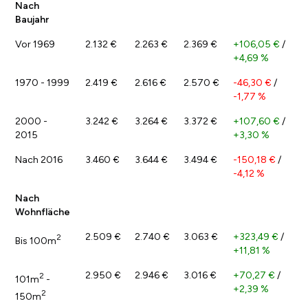
Nach
Baujahr
Vor 1969
2.132 €
2.263 €
2.369 €
+106,05 €
/
+4,69 %
1970 - 1999
2.419 €
2.616 €
2.570 €
-46,30 €
/
-1,77 %
2000 -
3.242 €
3.264 €
3.372 €
+107,60 €
/
2015
+3,30 %
Nach 2016
3.460 €
3.644 €
3.494 €
-150,18 €
/
-4,12 %
Nach
Wohnfläche
2.509 €
2.740 €
3.063 €
+323,49 €
/
2
Bis 100m
+11,81 %
2.950 €
2.946 €
3.016 €
+70,27 €
/
2
101m
-
+2,39 %
2
150m