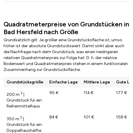
Quadratmeterpreise von Grundstücken in
Bad Hersfeld nach Größe
Grundsätzlich gilt: Je größer eine Grundstücksfläche ist, umso
höher ist der absolute Grundstückswert. Damit sinkt aber auch
die Nachfrage nach dem Grundstück, was einen niedrigeren
relativen Quadratmeterpreis zur Folge hat. D. h. der relative
Bodenwert und Quadratmeterpreis stehen in einem funktionalen
Zusammenhang zur Grundstücksfläche.
Grundstücksgröße
Einfache Lage
Mittlere Lage
Gute La
95 €
114 €
177 €
2
200 m
|
Grundstück für ein
Reihenmittelhaus
84 €
101 €
158 €
2
350 m
|
Grundstück für ein
Doppelhaushälfte