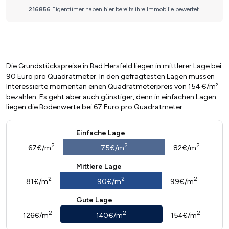
Die Grundstückspreise in Bad Hersfeld liegen in mittlerer Lage bei
90 Euro pro Quadratmeter. In den gefragtesten Lagen müssen
Interessierte momentan einen Quadratmeterpreis von 154 €/m²
bezahlen. Es geht aber auch günstiger, denn in einfachen Lagen
liegen die Bodenwerte bei 67 Euro pro Quadratmeter.
Einfache Lage
2
2
2
67€/m
75€/m
82€/m
Mittlere Lage
2
2
2
81€/m
90€/m
99€/m
Gute Lage
2
2
2
126€/m
140€/m
154€/m