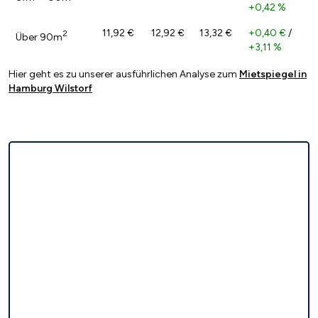
+0,42 %
11,92 €
12,92 €
13,32 €
+0,40 €
/
2
Über 90m
+3,11 %
Hier geht es zu unserer ausführlichen Analyse zum
Mietspiegel in
Hamburg Wilstorf