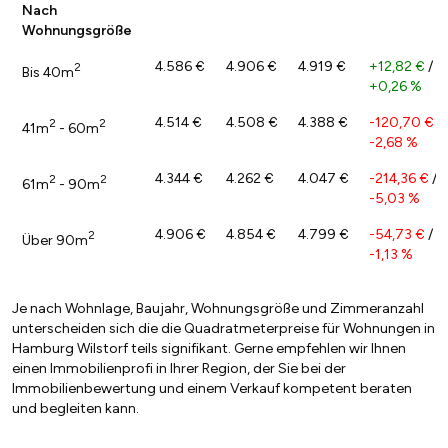
Nach
Wohnungsgröße
4.586 €
4.906 €
4.919 €
+12,82 €
/
2
Bis 40m
+0,26 %
4.514 €
4.508 €
4.388 €
-120,70 €
/
2
2
41m
- 60m
-2,68 %
4.344 €
4.262 €
4.047 €
-214,36 €
/
2
2
61m
- 90m
-5,03 %
4.906 €
4.854 €
4.799 €
-54,73 €
/
2
Über 90m
-1,13 %
Je nach Wohnlage, Baujahr, Wohnungsgröße und Zimmeranzahl
unterscheiden sich die die Quadratmeterpreise für Wohnungen in
Hamburg Wilstorf teils signifikant. Gerne empfehlen wir Ihnen
einen Immobilienprofi in Ihrer Region, der Sie bei der
Immobilienbewertung und einem Verkauf kompetent beraten
und begleiten kann.