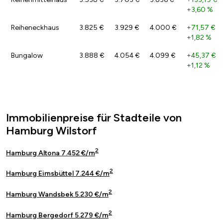
+3,60 %
Reiheneckhaus
3.825 €
3.929 €
4.000 €
+71,57 €
/
+1,82 %
Bungalow
3.888 €
4.054 €
4.099 €
+45,37 €
/
+1,12 %
Immobilienpreise für Stadteile von
Hamburg Wilstorf
2
Hamburg Altona 7.452 €/m
2
Hamburg Eimsbüttel 7.244 €/m
2
Hamburg Wandsbek 5.230 €/m
2
Hamburg Bergedorf 5.279 €/m