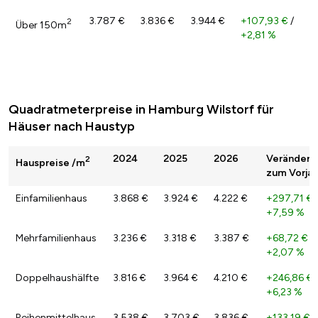
3.787 €
3.836 €
3.944 €
+107,93 €
/
2
Über 150m
+2,81 %
Quadratmeterpreise in Hamburg Wilstorf für
Häuser nach Haustyp
2024
2025
2026
Veränderu
2
Hauspreise /m
zum Vorjah
Einfamilienhaus
3.868 €
3.924 €
4.222 €
+297,71 €
+7,59 %
Mehrfamilienhaus
3.236 €
3.318 €
3.387 €
+68,72 €
/
+2,07 %
Doppelhaushälfte
3.816 €
3.964 €
4.210 €
+246,86 €
+6,23 %
Reihenmittelhaus
3.538 €
3.703 €
3.836 €
+133,19 €
/