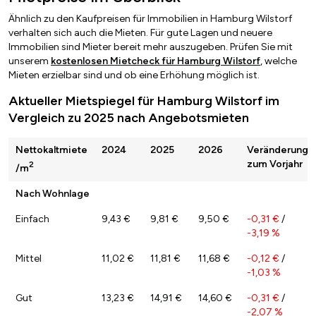
Ähnlich zu den Kaufpreisen für Immobilien in Hamburg Wilstorf
verhalten sich auch die Mieten. Für gute Lagen und neuere
Immobilien sind Mieter bereit mehr auszugeben. Prüfen Sie mit
unserem
kostenlosen Mietcheck für Hamburg Wilstorf
, welche
Mieten erzielbar sind und ob eine Erhöhung möglich ist.
Aktueller Mietspiegel für Hamburg Wilstorf im
Vergleich zu 2025 nach Angebotsmieten
Nettokaltmiete
2024
2025
2026
Veränderung
zum Vorjahr
2
/m
Nach Wohnlage
Einfach
9,43 €
9,81 €
9,50 €
-0,31 €
/
-3,19 %
Mittel
11,02 €
11,81 €
11,68 €
-0,12 €
/
-1,03 %
Gut
13,23 €
14,91 €
14,60 €
-0,31 €
/
-2,07 %