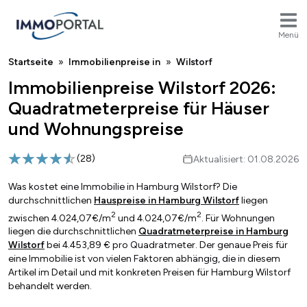
Menü
Breadcrumb
Startseite
Immobilienpreise in
Wilstorf
Immobilienpreise Wilstorf 2026:
Quadratmeterpreise für Häuser
und Wohnungspreise
(
28
)
Aktualisiert: 01.08.2026
Was kostet eine Immobilie in Hamburg Wilstorf? Die
durchschnittlichen
Hauspreise in Hamburg Wilstorf
liegen
2
2
zwischen 4.024,07€/m
und 4.024,07€/m
. Für Wohnungen
liegen die durchschnittlichen
Quadratmeterpreise in Hamburg
Wilstorf
bei 4.453,89 € pro Quadratmeter. Der genaue Preis für
eine Immobilie ist von vielen Faktoren abhängig, die in diesem
Artikel im Detail und mit konkreten Preisen für Hamburg Wilstorf
behandelt werden.