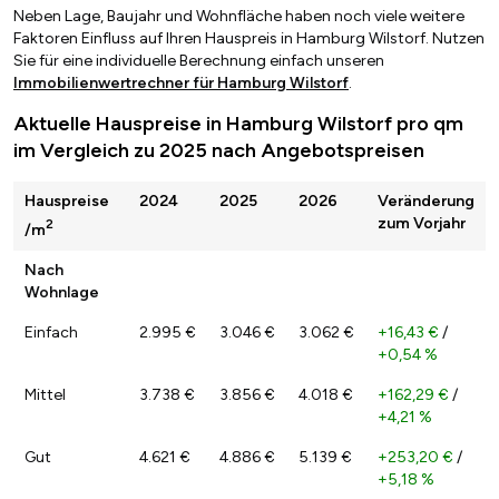
Neben Lage, Baujahr und Wohnfläche haben noch viele weitere
Faktoren Einfluss auf Ihren Hauspreis in Hamburg Wilstorf. Nutzen
Sie für eine individuelle Berechnung einfach unseren
Immobilienwertrechner für Hamburg Wilstorf
.
Aktuelle Hauspreise in Hamburg Wilstorf pro qm
im Vergleich zu 2025 nach Angebotspreisen
Hauspreise
2024
2025
2026
Veränderung
zum Vorjahr
2
/m
Nach
Wohnlage
Einfach
2.995 €
3.046 €
3.062 €
+16,43 €
/
+0,54 %
Mittel
3.738 €
3.856 €
4.018 €
+162,29 €
/
+4,21 %
Gut
4.621 €
4.886 €
5.139 €
+253,20 €
/
+5,18 %