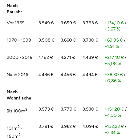
Nach
Baujahr
Vor 1969
3.549 €
3.659 €
3.793 €
+134,10 €
/
+3,67 %
1970 - 1999
3.508 €
3.660 €
3.730 €
+69,95 €
/
+1,91 %
2000 - 2015
4.182 €
4.271 €
4.489 €
+217,18 €
/
+5,08 %
Nach 2016
4.486 €
4.456 €
4.494 €
+38,30 €
/
+0,86 %
Nach
Wohnfläche
3.573 €
3.779 €
3.930 €
+151,20 €
/
2
Bis 100m
+4,00 %
3.791 €
3.962 €
4.094 €
+132,23 €
/
2
101m
-
+3,34 %
2
150m