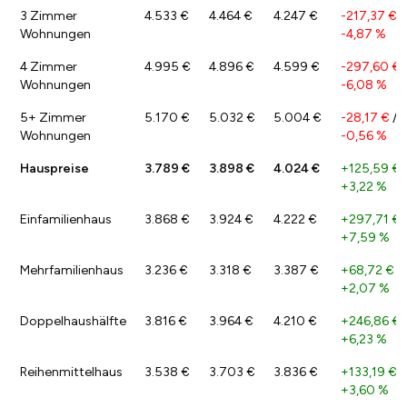
3 Zimmer
4.533 €
4.464 €
4.247 €
-217,37 €
/
Wohnungen
-4,87 %
4 Zimmer
4.995 €
4.896 €
4.599 €
-297,60 €
Wohnungen
-6,08 %
5+ Zimmer
5.170 €
5.032 €
5.004 €
-28,17 €
/
Wohnungen
-0,56 %
Hauspreise
3.789 €
3.898 €
4.024 €
+125,59 €
+3,22 %
Einfamilienhaus
3.868 €
3.924 €
4.222 €
+297,71 €
+7,59 %
Mehrfamilienhaus
3.236 €
3.318 €
3.387 €
+68,72 €
/
+2,07 %
Doppelhaushälfte
3.816 €
3.964 €
4.210 €
+246,86 €
+6,23 %
Reihenmittelhaus
3.538 €
3.703 €
3.836 €
+133,19 €
/
+3,60 %