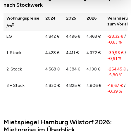
nach Stockwerk
Wohnungspreise
2024
2025
2026
Veränderun
zum Vorjahr
2
/m
EG
4.842 €
4.496 €
4.468 €
-28,32 €
/
-0,63 %
1. Stock
4.428 €
4.411 €
4.372 €
-39,93 €
/
-0,91 %
2. Stock
4.568 €
4.384 €
4.130 €
-254,45 €
/
-5,80 %
3.+ Stock
4.830 €
4.825 €
4.806 €
-18,67 €
/
-0,39 %
Mietspiegel Hamburg Wilstorf 2026:
Mietpreise im Überblick