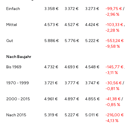
Einfach
3.358 €
3.372 €
3.273 €
-99,75 €
/
-2,96 %
Mittel
4.573 €
4.527 €
4.424 €
-103,33 €
/
-2,28 %
Gut
5.886 €
5.776 €
5.222 €
-553,24 €
/
-9,58 %
Nach Baujahr
Bis 1969
4.732 €
4.693 €
4.548 €
-145,77 €
/
-3,11 %
1970 - 1999
3.721 €
3.777 €
3.747 €
-30,56 €
/
-0,81 %
2000 - 2015
4.961 €
4.897 €
4.855 €
-41,38 €
/
-0,85 %
Nach 2015
5.319 €
5.227 €
5.011 €
-216,00 €
/
-4,13 %