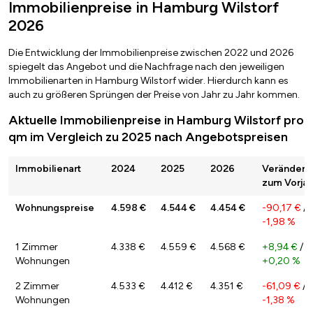
Immobilienpreise in Hamburg Wilstorf
2026
Die Entwicklung der Immobilienpreise zwischen 2022 und 2026
spiegelt das Angebot und die Nachfrage nach den jeweiligen
Immobilienarten in Hamburg Wilstorf wider. Hierdurch kann es
auch zu größeren Sprüngen der Preise von Jahr zu Jahr kommen.
Aktuelle Immobilienpreise in Hamburg Wilstorf pro
qm im Vergleich zu 2025 nach Angebotspreisen
Immobilienart
2024
2025
2026
Veränderu
zum Vorjah
Wohnungspreise
4.598 €
4.544 €
4.454 €
-90,17 €
/
-1,98 %
1 Zimmer
4.338 €
4.559 €
4.568 €
+8,94 €
/
Wohnungen
+0,20 %
2 Zimmer
4.533 €
4.412 €
4.351 €
-61,09 €
/
Wohnungen
-1,38 %