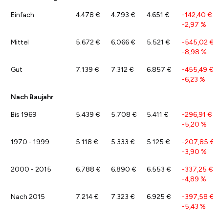
Einfach
4.478 €
4.793 €
4.651 €
-142,40 €
/
-2,97 %
Mittel
5.672 €
6.066 €
5.521 €
-545,02 €
/
-8,98 %
Gut
7.139 €
7.312 €
6.857 €
-455,49 €
/
-6,23 %
Nach Baujahr
Bis 1969
5.439 €
5.708 €
5.411 €
-296,91 €
/
-5,20 %
1970 - 1999
5.118 €
5.333 €
5.125 €
-207,85 €
/
-3,90 %
2000 - 2015
6.788 €
6.890 €
6.553 €
-337,25 €
/
-4,89 %
Nach 2015
7.214 €
7.323 €
6.925 €
-397,58 €
/
-5,43 %