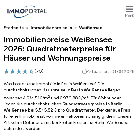
Menü
Breadcrumb
Startseite
Immobilienpreise in
Weißensee
Immobilienpreise Weißensee
2026: Quadratmeterpreise für
Häuser und Wohnungspreise
(
70
)
Aktualisiert: 01.08.2026
Was kostet eine Immobilie in Berlin Weißensee? Die
durchschnittlichen
Hauspreise in Berlin Weißensee
liegen
2
2
zwischen 4.634,51€/m
und 6.979,88€/m
. Für Wohnungen
liegen die durchschnittlichen
Quadratmeterpreise in Berlin
Weißensee
bei 5.545,82 € pro Quadratmeter. Der genaue Preis
für eine Immobilie ist von vielen Faktoren abhängig, die in diesem
Artikel im Detail und mit konkreten Preisen für Berlin Weißensee
behandelt werden.