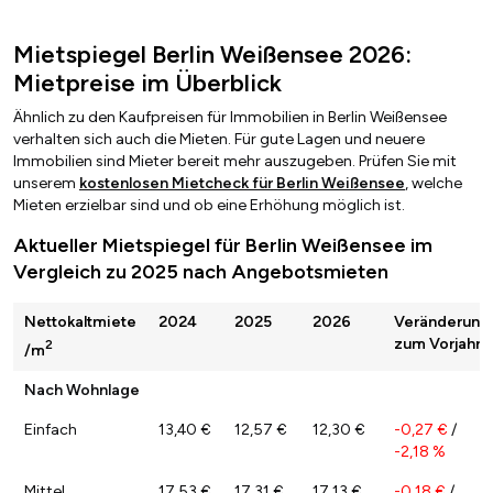
Mietspiegel Berlin Weißensee 2026:
Mietpreise im Überblick
Ähnlich zu den Kaufpreisen für Immobilien in Berlin Weißensee
verhalten sich auch die Mieten. Für gute Lagen und neuere
Immobilien sind Mieter bereit mehr auszugeben. Prüfen Sie mit
unserem
kostenlosen Mietcheck für Berlin Weißensee
, welche
Mieten erzielbar sind und ob eine Erhöhung möglich ist.
Aktueller Mietspiegel für Berlin Weißensee im
Vergleich zu 2025 nach Angebotsmieten
Nettokaltmiete
2024
2025
2026
Veränderung
zum Vorjahr
2
/m
Nach Wohnlage
Einfach
13,40 €
12,57 €
12,30 €
-0,27 €
/
-2,18 %
Mittel
17,53 €
17,31 €
17,13 €
-0,18 €
/