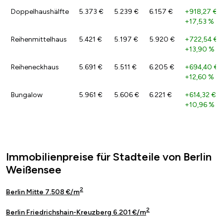
Doppelhaushälfte
5.373 €
5.239 €
6.157 €
+918,27 €
/
+17,53 %
Reihenmittelhaus
5.421 €
5.197 €
5.920 €
+722,54 €
/
+13,90 %
Reiheneckhaus
5.691 €
5.511 €
6.205 €
+694,40 €
+12,60 %
Bungalow
5.961 €
5.606 €
6.221 €
+614,32 €
/
+10,96 %
Immobilienpreise für Stadteile von Berlin
Weißensee
2
Berlin Mitte 7.508 €/m
2
Berlin Friedrichshain-Kreuzberg 6.201 €/m