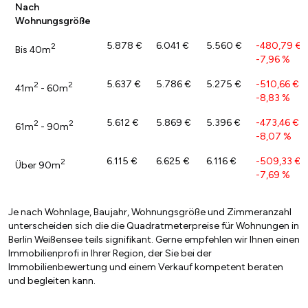
Nach
Wohnungsgröße
5.878 €
6.041 €
5.560 €
-480,79 €
/
2
Bis 40m
-7,96 %
5.637 €
5.786 €
5.275 €
-510,66 €
/
2
2
41m
- 60m
-8,83 %
5.612 €
5.869 €
5.396 €
-473,46 €
/
2
2
61m
- 90m
-8,07 %
6.115 €
6.625 €
6.116 €
-509,33 €
/
2
Über 90m
-7,69 %
Je nach Wohnlage, Baujahr, Wohnungsgröße und Zimmeranzahl
unterscheiden sich die die Quadratmeterpreise für Wohnungen in
Berlin Weißensee teils signifikant. Gerne empfehlen wir Ihnen einen
Immobilienprofi in Ihrer Region, der Sie bei der
Immobilienbewertung und einem Verkauf kompetent beraten
und begleiten kann.