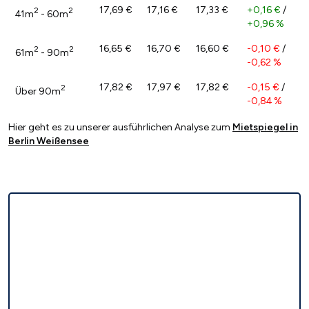
17,69 €
17,16 €
17,33 €
+0,16 €
/
2
2
41m
- 60m
+0,96 %
16,65 €
16,70 €
16,60 €
-0,10 €
/
2
2
61m
- 90m
-0,62 %
17,82 €
17,97 €
17,82 €
-0,15 €
/
2
Über 90m
-0,84 %
Hier geht es zu unserer ausführlichen Analyse zum
Mietspiegel in
Berlin Weißensee