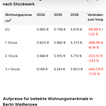
nach Stockwerk
Wohnungspreise
2024
2025
2026
Veränderu
zum Vorjah
2
/m
EG
5.685 €
5.746 €
5.676 €
-69,88 €
/
-1,22 %
1. Stock
5.600 €
5.862 €
5.373 €
-488,98 €
/
-8,34 %
2. Stock
5.666 €
5.915 €
5.712 €
-203,10 €
/
-3,43 %
3.+ Stock
6.148 €
6.243 €
5.803 €
-440,09 €
/
-7,05 %
Aufpreise für beliebte Wohnungsmerkmale in
Berlin Weißensee