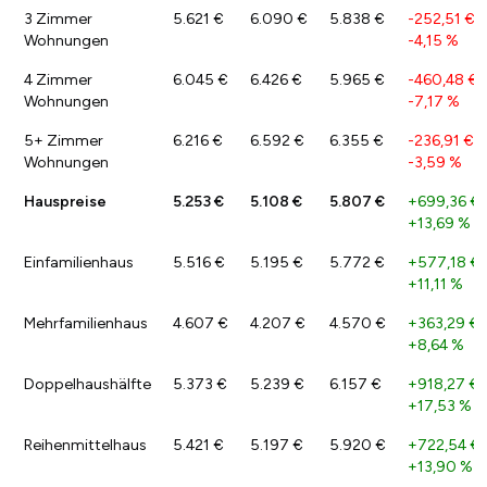
3 Zimmer
5.621 €
6.090 €
5.838 €
-252,51 €
/
Wohnungen
-4,15 %
4 Zimmer
6.045 €
6.426 €
5.965 €
-460,48 €
/
Wohnungen
-7,17 %
5+ Zimmer
6.216 €
6.592 €
6.355 €
-236,91 €
/
Wohnungen
-3,59 %
Hauspreise
5.253 €
5.108 €
5.807 €
+699,36 €
+13,69 %
Einfamilienhaus
5.516 €
5.195 €
5.772 €
+577,18 €
+11,11 %
Mehrfamilienhaus
4.607 €
4.207 €
4.570 €
+363,29 €
+8,64 %
Doppelhaushälfte
5.373 €
5.239 €
6.157 €
+918,27 €
+17,53 %
Reihenmittelhaus
5.421 €
5.197 €
5.920 €
+722,54 €
+13,90 %