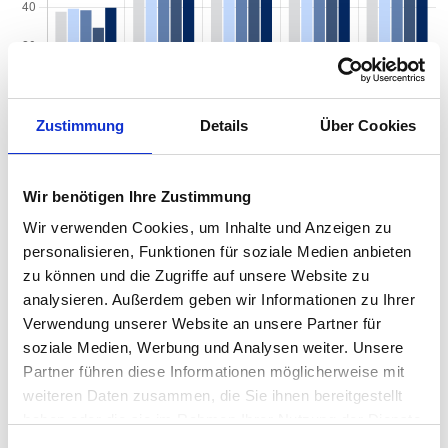
Zustimmung
Details
Über Cookies
Quadratmeterpreise in Berlin Weißensee für
Wir benötigen Ihre Zustimmung
Wohnungen nach Wohnungstyp
Wir verwenden Cookies, um Inhalte und Anzeigen zu
personalisieren, Funktionen für soziale Medien anbieten
2024
2025
2026
Verän
2
Wohnungspreise /m
zu können und die Zugriffe auf unsere Website zu
zum Vo
analysieren. Außerdem geben wir Informationen zu Ihrer
Sonstige
5.626 €
6.237 €
5.751 €
-485,1
Verwendung unserer Website an unsere Partner für
-7,78 
soziale Medien, Werbung und Analysen weiter. Unsere
Partner führen diese Informationen möglicherweise mit
Erdgeschosswohnung
5.719 €
5.886 €
5.498 €
-388,7
-6,60 
weiteren Daten zusammen, die Sie ihnen bereitgestellt
haben oder die sie im Rahmen Ihrer Nutzung der Dienste
Souterrain
5.003 €
5.114 €
5.039 €
-74,54
gesammelt haben.