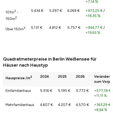
+7,14 %
5.434 €
5.297 €
6.269 €
+972,25 €
/
2
101m
-
+18,35 %
2
150m
5.131 €
4.812 €
5.757 €
+944,77 €
/
2
Über 150m
+19,63 %
Quadratmeterpreise in Berlin Weißensee für
Häuser nach Haustyp
2024
2025
2026
Veränderu
2
Hauspreise /m
zum Vorjah
Einfamilienhaus
5.516 €
5.195 €
5.772 €
+577,18 €
/
+11,11 %
Mehrfamilienhaus
4.607 €
4.207 €
4.570 €
+363,29 €
/
+8,64 %