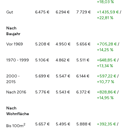
+18,03 %
Gut
6.475 €
6.294 €
7.729 €
+1.435,59 €
/
+22,81 %
Nach
Baujahr
Vor 1969
5.208 €
4.950 €
5.656 €
+705,28 €
/
+14,25 %
1970 - 1999
5.106 €
4.862 €
5.511 €
+648,85 €
/
+13,34 %
2000 -
5.699 €
5.547 €
6.144 €
+597,22 €
/
2015
+10,77 %
Nach 2016
5.776 €
5.543 €
6.372 €
+828,86 €
/
+14,95 %
Nach
Wohnfläche
5.657 €
5.495 €
5.888 €
+392,35 €
/
2
Bis 100m