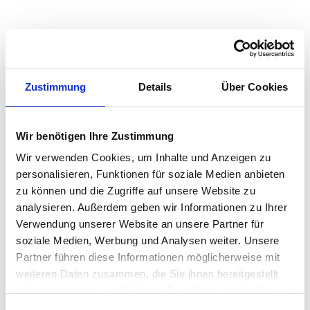
Quadratmeterpreise in Hille für Wohnungen nach
Wohnungstyp
Zustimmung
Details
Über Cookies
2024
2025
2026
Verän
2
Wohnungspreise /m
zum Vo
Wir benötigen Ihre Zustimmung
Sonstige
2.095 €
2.194 €
2.099 €
-94,23
-4,30 
Wir verwenden Cookies, um Inhalte und Anzeigen zu
personalisieren, Funktionen für soziale Medien anbieten
Erdgeschosswohnung
2.065 €
2.102 €
2.012 €
-89,89
zu können und die Zugriffe auf unsere Website zu
-4,28 
analysieren. Außerdem geben wir Informationen zu Ihrer
Souterrain
1.679 €
1.820 €
1.749 €
-70,21
Verwendung unserer Website an unsere Partner für
-3,86 
soziale Medien, Werbung und Analysen weiter. Unsere
Hochparterre
2.025 €
2.044 €
1.966 €
-78,06
Partner führen diese Informationen möglicherweise mit
-3,82 
weiteren Daten zusammen, die Sie ihnen bereitgestellt
haben oder die sie im Rahmen Ihrer Nutzung der Dienste
Etagenwohnung
1.960 €
2.028 €
1.870 €
-157,8
gesammelt haben.
-7,79 