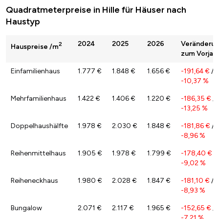
Quadratmeterpreise in Hille für Häuser nach
Haustyp
2024
2025
2026
Veränderu
2
Hauspreise /m
zum Vorjah
Einfamilienhaus
1.777 €
1.848 €
1.656 €
-191,64 €
/
-10,37 %
Mehrfamilienhaus
1.422 €
1.406 €
1.220 €
-186,35 €
/
-13,25 %
Doppelhaushälfte
1.978 €
2.030 €
1.848 €
-181,86 €
/
-8,96 %
Reihenmittelhaus
1.905 €
1.978 €
1.799 €
-178,40 €
/
-9,02 %
Reiheneckhaus
1.980 €
2.028 €
1.847 €
-181,10 €
/
-8,93 %
Bungalow
2.071 €
2.117 €
1.965 €
-152,65 €
/
-7,21 %