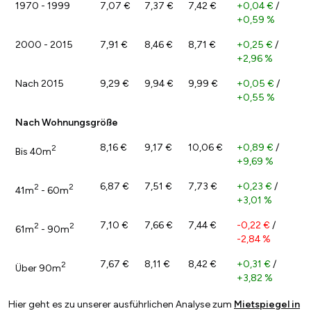
1970 - 1999
7,07 €
7,37 €
7,42 €
+0,04 €
/
+0,59 %
2000 - 2015
7,91 €
8,46 €
8,71 €
+0,25 €
/
+2,96 %
Nach 2015
9,29 €
9,94 €
9,99 €
+0,05 €
/
+0,55 %
Nach Wohnungsgröße
8,16 €
9,17 €
10,06 €
+0,89 €
/
2
Bis 40m
+9,69 %
6,87 €
7,51 €
7,73 €
+0,23 €
/
2
2
41m
- 60m
+3,01 %
7,10 €
7,66 €
7,44 €
-0,22 €
/
2
2
61m
- 90m
-2,84 %
7,67 €
8,11 €
8,42 €
+0,31 €
/
2
Über 90m
+3,82 %
Hier geht es zu unserer ausführlichen Analyse zum
Mietspiegel in