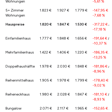
Wohnungen
-5,61 %
5+ Zimmer
1.823 €
1.927 €
1.779 €
-147,95 €
/
Wohnungen
-7,68 %
Hauspreise
1.820 €
1.847 €
1.530 €
-317,22 €
/
-17,18 %
Einfamilienhaus
1.777 €
1.848 €
1.656 €
-191,64 €
/
-10,37 %
Mehrfamilienhaus
1.422 €
1.406 €
1.220 €
-186,35 €
/
-13,25 %
Doppelhaushälfte
1.978 €
2.030 €
1.848 €
-181,86 €
/
-8,96 %
Reihenmittelhaus
1.905 €
1.978 €
1.799 €
-178,40 €
/
-9,02 %
Reiheneckhaus
1.980 €
2.028 €
1.847 €
-181,10 €
/
-8,93 %
Bungalow
2.071 €
2.117 €
1.965 €
-152,65 €
/