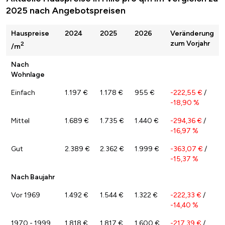
2025 nach Angebotspreisen
Hauspreise
2024
2025
2026
Veränderung
zum Vorjahr
2
/m
Nach
Wohnlage
Einfach
1.197 €
1.178 €
955 €
-222,55 €
/
-18,90 %
Mittel
1.689 €
1.735 €
1.440 €
-294,36 €
/
-16,97 %
Gut
2.389 €
2.362 €
1.999 €
-363,07 €
/
-15,37 %
Nach Baujahr
Vor 1969
1.492 €
1.544 €
1.322 €
-222,33 €
/
-14,40 %
1970 - 1999
1.818 €
1.817 €
1.600 €
-217,39 €
/