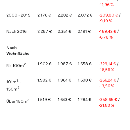
-11,96 %
2000 - 2015
2.176 €
2.282 €
2.072 €
-209,80 €
/
-9,19 %
Nach 2016
2.287 €
2.351 €
2.191 €
-159,42 €
/
-6,78 %
Nach
Wohnfläche
1.902 €
1.987 €
1.658 €
-329,14 €
/
2
Bis 100m
-16,56 %
1.992 €
1.964 €
1.698 €
-266,24 €
/
2
101m
-
-13,56 %
2
150m
1.519 €
1.643 €
1.284 €
-358,65 €
/
2
Über 150m
-21,83 %