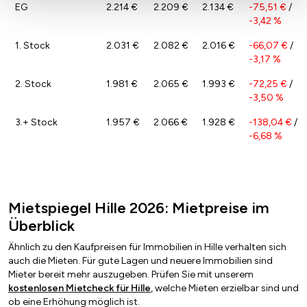
EG
2.214 €
2.209 €
2.134 €
-75,51 €
/
-3,42 %
1. Stock
2.031 €
2.082 €
2.016 €
-66,07 €
/
-3,17 %
2. Stock
1.981 €
2.065 €
1.993 €
-72,25 €
/
-3,50 %
3.+ Stock
1.957 €
2.066 €
1.928 €
-138,04 €
/
-6,68 %
Mietspiegel Hille 2026: Mietpreise im
Überblick
Ähnlich zu den Kaufpreisen für Immobilien in Hille verhalten sich
auch die Mieten. Für gute Lagen und neuere Immobilien sind
Mieter bereit mehr auszugeben. Prüfen Sie mit unserem
kostenlosen Mietcheck für Hille
, welche Mieten erzielbar sind und
ob eine Erhöhung möglich ist.