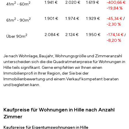
1.941 €
2.020 €
1.619 €
-400,66 €
/
2
2
41m
- 60m
-19,84 %
1.901 €
1.974 €
1.929 €
-45,34 €
/
2
2
61m
- 90m
-2,30 %
2.084 €
2.124 €
1.950 €
-174,14 €
/
2
Über 90m
-8,20 %
Je nach Wohnlage, Baujahr, Wohnungsgröße und Zimmeranzahl
unterscheiden sich die die Quadratmeterpreise für Wohnungen in
Hille teils signifikant. Gerne empfehlen wir Ihnen einen
Immobilienprofi in Ihrer Region, der Sie bei der
Immobilienbewertung und einem Verkauf kompetent beraten
und begleiten kann.
Kaufpreise für Wohnungen in Hille nach Anzahl
Zimmer
Kaufpreise für Eigentumswohnungen in Hille