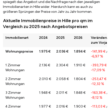
spiegelt das Angebot und die Nachfrage nach den jeweiligen
Immobilienarten in Hille wider. Hierdurch kann es auch zu
größeren Sprüngen der Preise von Jahr zu Jahr kommen.
Aktuelle Immobilienpreise in Hille pro qm im
Vergleich zu 2025 nach Angebotspreisen
Immobilienart
2024
2025
2026
Veränderu
zum Vorjah
Wohnungspreise
1.975 €
2.036 €
1.894 €
-141,99 €
/
-6,97 %
1 Zimmer
2.136 €
2.304 €
1.910 €
-393,79 €
/
Wohnungen
-17,09 %
2 Zimmer
2.010 €
2.058 €
1.804 €
-253,47 €
/
Wohnungen
-12,32 %
3 Zimmer
1.948 €
2.011 €
1.848 €
-163,38 €
/
Wohnungen
-8,12 %
4 Zimmer
1.977 €
2.016 €
1.903 €
-113,03 €
/