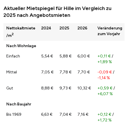
Aktueller Mietspiegel für Hille im Vergleich zu
2025 nach Angebotsmieten
Nettokaltmiete
2024
2025
2026
Veränderung
zum Vorjahr
2
/m
Nach Wohnlage
Einfach
5,54 €
5,88 €
6,00 €
+0,11 €
/
+1,89 %
Mittel
7,05 €
7,78 €
7,70 €
-0,09 €
/
-1,14 %
Gut
8,88 €
9,73 €
10,32 €
+0,59 €
/
+6,07 %
Nach Baujahr
Bis 1969
6,63 €
7,04 €
7,16 €
+0,12 €
/
+1,72 %