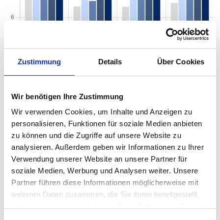
Zustimmung
Details
Über Cookies
Wir benötigen Ihre Zustimmung
Wir verwenden Cookies, um Inhalte und Anzeigen zu
personalisieren, Funktionen für soziale Medien anbieten
zu können und die Zugriffe auf unsere Website zu
Mietspiegel nach Baujahr pro qm 2026 in
analysieren. Außerdem geben wir Informationen zu Ihrer
Porta Westfalica
Verwendung unserer Website an unsere Partner für
soziale Medien, Werbung und Analysen weiter. Unsere
Der Mietpreis einer Wohnung in Porta Westfalica hängt von einer
Partner führen diese Informationen möglicherweise mit
Vielzahl von Faktoren ab, und eines der entscheidenden Kriterien
weiteren Daten zusammen, die Sie ihnen bereitgestellt
ist das Baujahr der Immobilie. Das Alter eines Gebäudes kann
haben oder die sie im Rahmen Ihrer Nutzung der Dienste
einen erheblichen Einfluss auf den Mietpreis haben, da es
gesammelt haben.
wichtige Informationen über den Zustand, die Ausstattung und