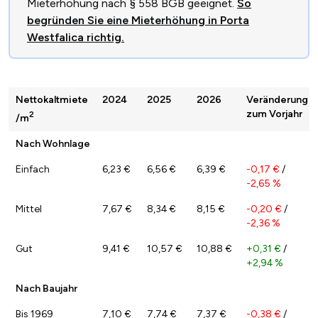
Mieterhöhung nach § 558 BGB geeignet.
So
begründen Sie eine Mieterhöhung in Porta
Westfalica richtig.
Nettokaltmiete
2024
2025
2026
Veränderung
zum Vorjahr
2
/m
Nach Wohnlage
Einfach
6,23 €
6,56 €
6,39 €
-0,17 €
/
-2,65 %
Mittel
7,67 €
8,34 €
8,15 €
-0,20 €
/
-2,36 %
Gut
9,41 €
10,57 €
10,88 €
+0,31 €
/
+2,94 %
Nach Baujahr
Bis 1969
7,10 €
7,74 €
7,37 €
-0,38 €
/