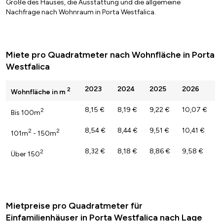
Größe des Hauses, die Ausstattung und die allgemeine
Nachfrage nach Wohnraum in Porta Westfalica.
Miete pro Quadratmeter nach Wohnfläche in Porta
Westfalica
2023
2024
2025
2026
2
Wohnfläche in m
8,15 €
8,19 €
9,22 €
10,07 €
2
Bis 100m
8,54 €
8,44 €
9,51 €
10,41 €
2
2
101m
- 150m
8,32 €
8,18 €
8,86 €
9,58 €
2
Über 150
Mietpreise pro Quadratmeter für
Einfamilienhäuser in Porta Westfalica nach Lage