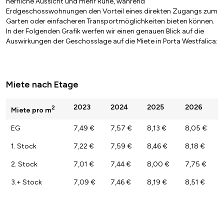
herrliche Aussicht und mehr Ruhe, während
Erdgeschosswohnungen den Vorteil eines direkten Zugangs zum
Garten oder einfacheren Transportmöglichkeiten bieten können.
In der Folgenden Grafik werfen wir einen genauen Blick auf die
Auswirkungen der Geschosslage auf die Miete in Porta Westfalica:
Miete nach Etage
2023
2024
2025
2026
2
Miete pro m
EG
7,49 €
7,57 €
8,13 €
8,05 €
1. Stock
7,22 €
7,59 €
8,46 €
8,18 €
2. Stock
7,01 €
7,44 €
8,00 €
7,75 €
3.+ Stock
7,09 €
7,46 €
8,19 €
8,51 €