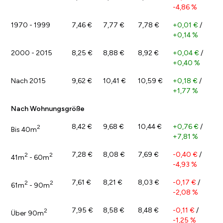
-4,86 %
1970 - 1999
7,46 €
7,77 €
7,78 €
+0,01 €
/
+0,14 %
2000 - 2015
8,25 €
8,88 €
8,92 €
+0,04 €
/
+0,40 %
Nach 2015
9,62 €
10,41 €
10,59 €
+0,18 €
/
+1,77 %
Nach Wohnungsgröße
8,42 €
9,68 €
10,44 €
+0,76 €
/
2
Bis 40m
+7,81 %
7,28 €
8,08 €
7,69 €
-0,40 €
/
2
2
41m
- 60m
-4,93 %
7,61 €
8,21 €
8,03 €
-0,17 €
/
2
2
61m
- 90m
-2,08 %
7,95 €
8,58 €
8,48 €
-0,11 €
/
2
Über 90m
-1,25 %