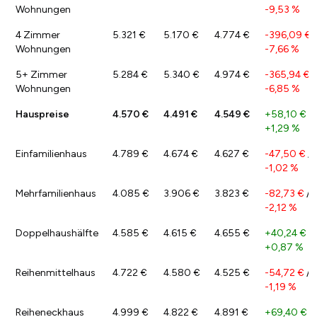
Wohnungen
-9,53 %
4 Zimmer
5.321 €
5.170 €
4.774 €
-396,09 €
/
Wohnungen
-7,66 %
5+ Zimmer
5.284 €
5.340 €
4.974 €
-365,94 €
/
Wohnungen
-6,85 %
Hauspreise
4.570 €
4.491 €
4.549 €
+58,10 €
/
+1,29 %
Einfamilienhaus
4.789 €
4.674 €
4.627 €
-47,50 €
/
-1,02 %
Mehrfamilienhaus
4.085 €
3.906 €
3.823 €
-82,73 €
/
-2,12 %
Doppelhaushälfte
4.585 €
4.615 €
4.655 €
+40,24 €
/
+0,87 %
Reihenmittelhaus
4.722 €
4.580 €
4.525 €
-54,72 €
/
-1,19 %
Reiheneckhaus
4.999 €
4.822 €
4.891 €
+69,40 €
/