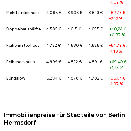
-1,02 %
Mehrfamilienhaus
4.085 €
3.906 €
3.823 €
-82,73 €
/
-2,12 %
Doppelhaushälfte
4.585 €
4.615 €
4.655 €
+40,24 €
/
+0,87 %
Reihenmittelhaus
4.722 €
4.580 €
4.525 €
-54,72 €
/
-1,19 %
Reiheneckhaus
4.999 €
4.822 €
4.891 €
+69,40 €
/
+1,44 %
Bungalow
5.204 €
4.878 €
4.782 €
-96,04 €
/
-1,97 %
Immobilienpreise für Stadteile von Berlin
Hermsdorf