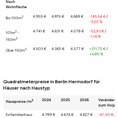
Nach
Wohnfläche
4.955 €
4.815 €
4.669 €
-145,54 €
/
2
Bis 100m
-3,02 %
4.741 €
4.631 €
4.578 €
-52,93 €
/
2
101m
-
-1,14 %
2
150m
4.503 €
4.365 €
4.577 €
+211,72 €
/
2
Über 150m
+4,85 %
Quadratmeterpreise in Berlin Hermsdorf für
Häuser nach Haustyp
2024
2025
2026
Veränderu
2
Hauspreise /m
zum Vorjah
Einfamilienhaus
4.789 €
4.674 €
4.627 €
-47,50 €
/