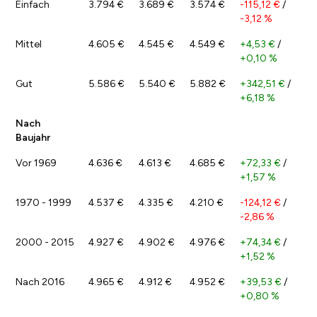
Einfach
3.794 €
3.689 €
3.574 €
-115,12 €
/
-3,12 %
Mittel
4.605 €
4.545 €
4.549 €
+4,53 €
/
+0,10 %
Gut
5.586 €
5.540 €
5.882 €
+342,51 €
/
+6,18 %
Nach
Baujahr
Vor 1969
4.636 €
4.613 €
4.685 €
+72,33 €
/
+1,57 %
1970 - 1999
4.537 €
4.335 €
4.210 €
-124,12 €
/
-2,86 %
2000 - 2015
4.927 €
4.902 €
4.976 €
+74,34 €
/
+1,52 %
Nach 2016
4.965 €
4.912 €
4.952 €
+39,53 €
/
+0,80 %