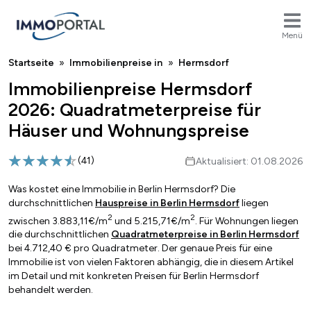
Menü
Breadcrumb
Startseite
Immobilienpreise in
Hermsdorf
Immobilienpreise Hermsdorf
2026: Quadratmeterpreise für
Häuser und Wohnungspreise
(
41
)
Aktualisiert: 01.08.2026
Was kostet eine Immobilie in Berlin Hermsdorf? Die
durchschnittlichen
Hauspreise in Berlin Hermsdorf
liegen
2
2
zwischen 3.883,11€/m
und 5.215,71€/m
. Für Wohnungen liegen
die durchschnittlichen
Quadratmeterpreise in Berlin Hermsdorf
bei 4.712,40 € pro Quadratmeter. Der genaue Preis für eine
Immobilie ist von vielen Faktoren abhängig, die in diesem Artikel
im Detail und mit konkreten Preisen für Berlin Hermsdorf
behandelt werden.