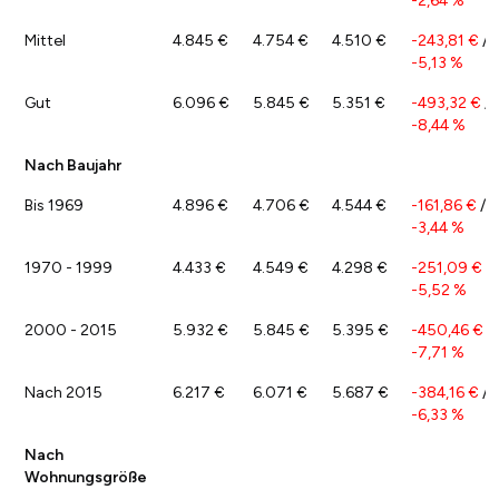
-2,64 %
Mittel
4.845 €
4.754 €
4.510 €
-243,81 €
/
-5,13 %
Gut
6.096 €
5.845 €
5.351 €
-493,32 €
/
-8,44 %
Nach Baujahr
Bis 1969
4.896 €
4.706 €
4.544 €
-161,86 €
/
-3,44 %
1970 - 1999
4.433 €
4.549 €
4.298 €
-251,09 €
/
-5,52 %
2000 - 2015
5.932 €
5.845 €
5.395 €
-450,46 €
/
-7,71 %
Nach 2015
6.217 €
6.071 €
5.687 €
-384,16 €
/
-6,33 %
Nach
Wohnungsgröße