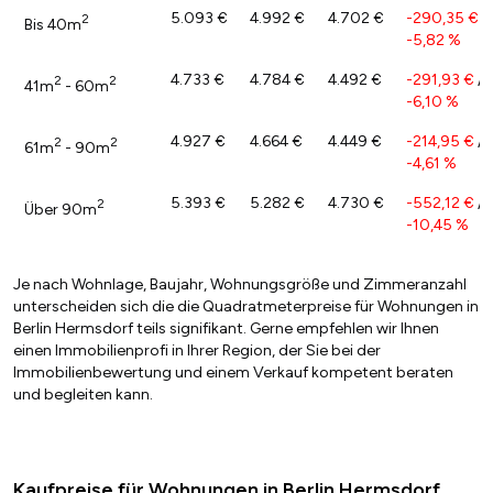
5.093 €
4.992 €
4.702 €
-290,35 €
/
2
Bis 40m
-5,82 %
4.733 €
4.784 €
4.492 €
-291,93 €
/
2
2
41m
- 60m
-6,10 %
4.927 €
4.664 €
4.449 €
-214,95 €
/
2
2
61m
- 90m
-4,61 %
5.393 €
5.282 €
4.730 €
-552,12 €
/
2
Über 90m
-10,45 %
Je nach Wohnlage, Baujahr, Wohnungsgröße und Zimmeranzahl
unterscheiden sich die die Quadratmeterpreise für Wohnungen in
Berlin Hermsdorf teils signifikant. Gerne empfehlen wir Ihnen
einen Immobilienprofi in Ihrer Region, der Sie bei der
Immobilienbewertung und einem Verkauf kompetent beraten
und begleiten kann.
Kaufpreise für Wohnungen in Berlin Hermsdorf