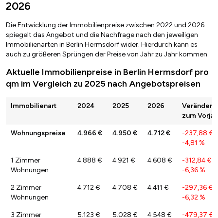
2026
Die Entwicklung der Immobilienpreise zwischen 2022 und 2026
spiegelt das Angebot und die Nachfrage nach den jeweiligen
Immobilienarten in Berlin Hermsdorf wider. Hierdurch kann es
auch zu größeren Sprüngen der Preise von Jahr zu Jahr kommen.
Aktuelle Immobilienpreise in Berlin Hermsdorf pro
qm im Vergleich zu 2025 nach Angebotspreisen
Immobilienart
2024
2025
2026
Veränderu
zum Vorjah
Wohnungspreise
4.966 €
4.950 €
4.712 €
-237,88 €
/
-4,81 %
1 Zimmer
4.888 €
4.921 €
4.608 €
-312,84 €
/
Wohnungen
-6,36 %
2 Zimmer
4.712 €
4.708 €
4.411 €
-297,36 €
/
Wohnungen
-6,32 %
3 Zimmer
5.123 €
5.028 €
4.548 €
-479,37 €
/