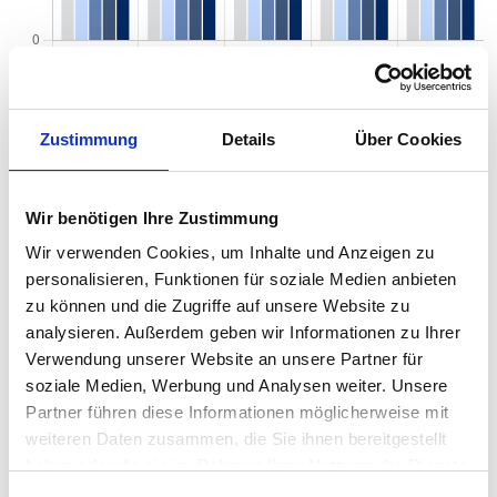
Zustimmung
Details
Über Cookies
Quadratmeterpreise in Berlin Hermsdorf für
Wohnungen nach Wohnungstyp
Wir benötigen Ihre Zustimmung
2024
2025
2026
Verän
2
Wohnungspreise /m
Wir verwenden Cookies, um Inhalte und Anzeigen zu
zum V
personalisieren, Funktionen für soziale Medien anbieten
Sonstige
4.875 €
5.076 €
4.809 €
-267,4
zu können und die Zugriffe auf unsere Website zu
-5,27 
analysieren. Außerdem geben wir Informationen zu Ihrer
Erdgeschosswohnung
4.898 €
4.814 €
4.574 €
-239,5
Verwendung unserer Website an unsere Partner für
-4,98 
soziale Medien, Werbung und Analysen weiter. Unsere
Partner führen diese Informationen möglicherweise mit
Souterrain
4.283 €
4.211 €
4.244 €
+32,17
weiteren Daten zusammen, die Sie ihnen bereitgestellt
+0,76
haben oder die sie im Rahmen Ihrer Nutzung der Dienste
Hochparterre
4.531 €
4.602 €
4.487 €
-114,8
gesammelt haben.