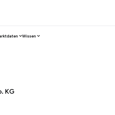
arktdaten
Wissen
. KG