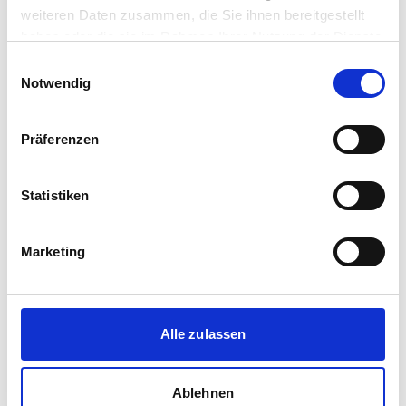
weiteren Daten zusammen, die Sie ihnen bereitgestellt
haben oder die sie im Rahmen Ihrer Nutzung der Dienste
Immobilien Jablonski GmbH
gesammelt haben.
Einwilligungsauswahl
Notwendig
Immobilienmakler
Nöttenstr. 20
59494
Soest
Präferenzen
zum Anbieter
Statistiken
Marketing
Richter Immobilien
Alle zulassen
Immobilienmakler
Bruchstr. 11
Ablehnen