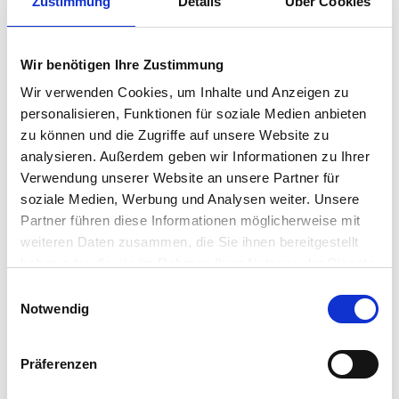
Zustimmung
Details
Über Cookies
Wir benötigen Ihre Zustimmung
Wir verwenden Cookies, um Inhalte und Anzeigen zu
Hengstebeck Immobilien
personalisieren, Funktionen für soziale Medien anbieten
zu können und die Zugriffe auf unsere Website zu
Immobilienmakler
analysieren. Außerdem geben wir Informationen zu Ihrer
Claire-Waldoff-Str. 48
Verwendung unserer Website an unsere Partner für
40789
Monheim
soziale Medien, Werbung und Analysen weiter. Unsere
zum Anbieter
Partner führen diese Informationen möglicherweise mit
weiteren Daten zusammen, die Sie ihnen bereitgestellt
haben oder die sie im Rahmen Ihrer Nutzung der Dienste
gesammelt haben.
Einwilligungsauswahl
Notwendig
Präferenzen
m² Immobilien Grevenbroich