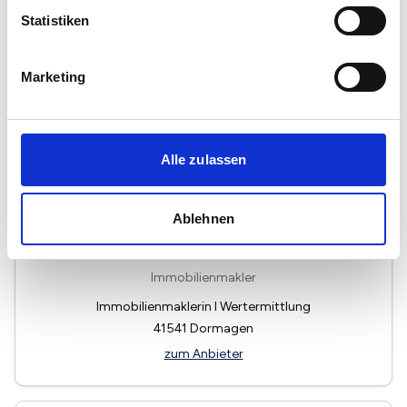
Immobilienmakler
Statistiken
Oberstrasse 63
41516
Grevenbroich
Marketing
zum Anbieter
Alle zulassen
Ablehnen
SCHOMAKER REAL ESTATE
Immobilienmakler
Immobilienmaklerin I Wertermittlung
41541
Dormagen
zum Anbieter