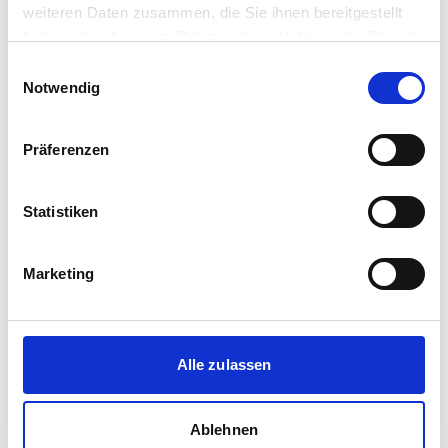
weiteren Daten zusammen, die Sie ihnen bereitgestellt
Philipp Zimmermann Immobilien GmbH & Co.
haben oder die sie im Rahmen Ihrer Nutzung der Dienste
KG
gesammelt haben.
Einwilligungsauswahl
Notwendig
Immobilienmakler
Kirchbergstr. 12b
78337
Öhningen
Präferenzen
zum Anbieter
Statistiken
Marketing
Die ImmoInvestorenGmbH
Alle zulassen
Immobilienmakler
Gottlieb-Daimler-Str.1
Ablehnen
88696
Owingen