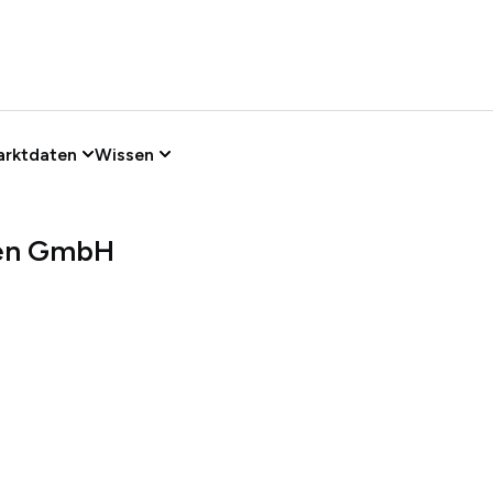
arktdaten
Wissen
ien GmbH