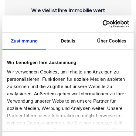
Wie viel ist Ihre Immobilie wert
Wählen Sie die Immobilienart
Haus
Zustimmung
Details
Über Cookies
Wir benötigen Ihre Zustimmung
Wohnung
Wir verwenden Cookies, um Inhalte und Anzeigen zu
personalisieren, Funktionen für soziale Medien anbieten
zu können und die Zugriffe auf unsere Website zu
Gewerbe
analysieren. Außerdem geben wir Informationen zu Ihrer
Verwendung unserer Website an unsere Partner für
soziale Medien, Werbung und Analysen weiter. Unsere
Grundstück
Partner führen diese Informationen möglicherweise mit
weiteren Daten zusammen, die Sie ihnen bereitgestellt
haben oder die sie im Rahmen Ihrer Nutzung der Dienste