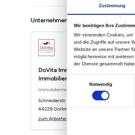
Zustimmung
Unternehmen in der Nähe
Wir benötigen Ihre Zustim
Wir verwenden Cookies, um I
und die Zugriffe auf unsere 
Website an unsere Partner fü
möglicherweise mit weiteren
der Dienste gesammelt habe
DoVita Immobilien -
Immobilienmakler Dortmund
Einwilligungsauswahl
Notwendig
Immobilienmakler
Schneiderstr. 109
44229
Dortmund
zum Anbieter