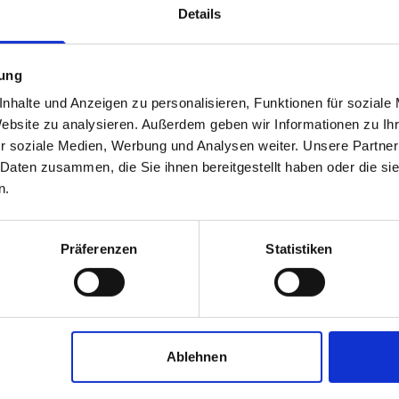
Details
mung
nhalte und Anzeigen zu personalisieren, Funktionen für soziale
Website zu analysieren. Außerdem geben wir Informationen zu I
r soziale Medien, Werbung und Analysen weiter. Unsere Partner
 Daten zusammen, die Sie ihnen bereitgestellt haben oder die s
n.
Weissleder Immobilien
Präferenzen
Statistiken
Immobilienmakler
Schützenhof 3
59423
Unna
zum Anbieter
Ablehnen