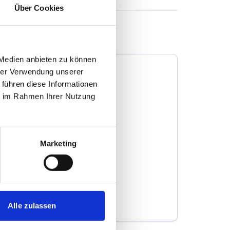
Über Cookies
 Medien anbieten zu können
hrer Verwendung unserer
 führen diese Informationen
ie im Rahmen Ihrer Nutzung
IMMONAD GmbH
Marketing
Immobilienmakler
Grabenstraße 28
58097
Hagen
zum Anbieter
Alle zulassen