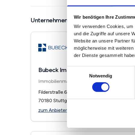
Wir benötigen Ihre Zustim
Unternehmen in der Nähe
Wir verwenden Cookies, um I
und die Zugriffe auf unsere 
Website an unsere Partner fü
möglicherweise mit weiteren
der Dienste gesammelt habe
Bubeck Immobilien GmbH
Einwilligungsauswahl
Notwendig
Immobilienmakler
Filderstraße.65
70180
Stuttgart
zum Anbieter