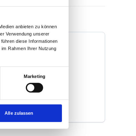
 Medien anbieten zu können
hrer Verwendung unserer
 führen diese Informationen
ie im Rahmen Ihrer Nutzung
Makler Max GmbH
Marketing
Immobilienmakler
Hauptstätter Straße 106B
70178
Stuttgart
zum Anbieter
Alle zulassen