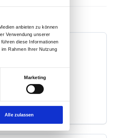
 Medien anbieten zu können
hrer Verwendung unserer
 führen diese Informationen
ie im Rahmen Ihrer Nutzung
Steingräber Immobilien
Marketing
Immobilienmakler
Frankfurter Landstraße 78
61352
Bad Homburg
zum Anbieter
Alle zulassen