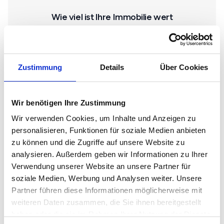
Wie viel ist Ihre Immobilie wert
Wählen Sie die Immobilienart
Haus
Zustimmung
Details
Über Cookies
Wir benötigen Ihre Zustimmung
Wohnung
Wir verwenden Cookies, um Inhalte und Anzeigen zu
personalisieren, Funktionen für soziale Medien anbieten
zu können und die Zugriffe auf unsere Website zu
Gewerbe
analysieren. Außerdem geben wir Informationen zu Ihrer
Verwendung unserer Website an unsere Partner für
soziale Medien, Werbung und Analysen weiter. Unsere
Grundstück
Partner führen diese Informationen möglicherweise mit
weiteren Daten zusammen, die Sie ihnen bereitgestellt
haben oder die sie im Rahmen Ihrer Nutzung der Dienste