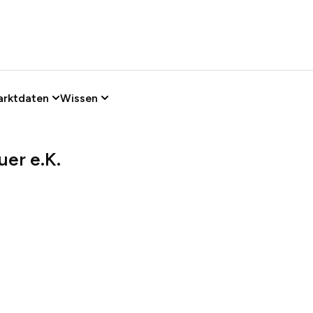
arktdaten
Wissen
er e.K.