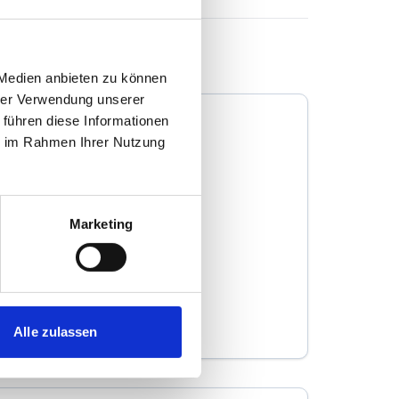
 Medien anbieten zu können
hrer Verwendung unserer
 führen diese Informationen
ie im Rahmen Ihrer Nutzung
Kreuch Immobilien
Marketing
Immobilienmakler
Louis-Pasteuer-Straße 38
60439
Frankfurt am Main
zum Anbieter
Alle zulassen