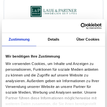
LAUE & PARTNER Wohn-, Gewerbe- &
Anlagenobjekte
Zustimmung
Details
Über Cookies
Immobilienmakler
Woldsenweg 7
Wir benötigen Ihre Zustimmung
20249
Hamburg
Wir verwenden Cookies, um Inhalte und Anzeigen zu
zum Anbieter
personalisieren, Funktionen für soziale Medien anbieten
zu können und die Zugriffe auf unsere Website zu
analysieren. Außerdem geben wir Informationen zu Ihrer
Verwendung unserer Website an unsere Partner für
soziale Medien, Werbung und Analysen weiter. Unsere
Partner führen diese Informationen möglicherweise mit
weiteren Daten zusammen, die Sie ihnen bereitgestellt
HIR Hamburg International Realty GmbH