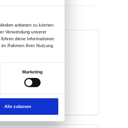
 Medien anbieten zu können
hrer Verwendung unserer
 führen diese Informationen
ie im Rahmen Ihrer Nutzung
Innovativ Immobilien
Marketing
Immobilienmakler
Marktstr. 24
66346
Püttlingen
zum Anbieter
Alle zulassen