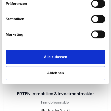
Präferenzen
Statistiken
Makler Max GmbH
Immobilienmakler
Marketing
Hauptstätter Straße 106B
70178
Stuttgart
zum Anbieter
Alle zulassen
Ablehnen
ERTEN Immobilien & Investmentmakler
Immobilienmakler
Stuttgarter Str. 23