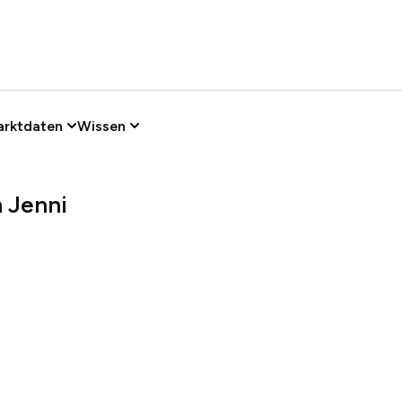
arktdaten
Wissen
 Jenni