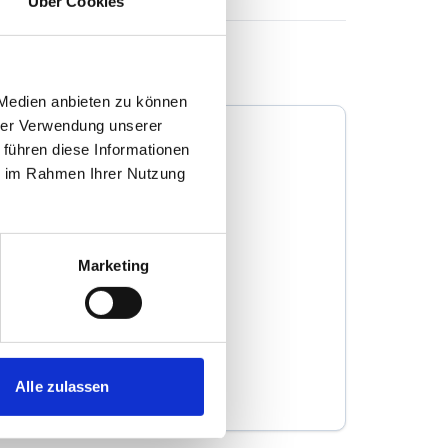
Über Cookies
 Medien anbieten zu können
hrer Verwendung unserer
 führen diese Informationen
ie im Rahmen Ihrer Nutzung
Ziser Immobilien
Marketing
Immobilienmakler
Hauptstraße 38
79359
Riegel
Alle zulassen
zum Anbieter