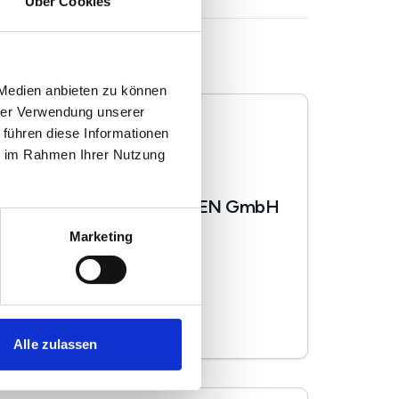
Über Cookies
 Medien anbieten zu können
hrer Verwendung unserer
 führen diese Informationen
ie im Rahmen Ihrer Nutzung
Jörg Scholze IMMOBILIEN GmbH
Marketing
Immobilienmakler
Chausseestr. 1
39218
Schönebeck/Elbe
zum Anbieter
Alle zulassen