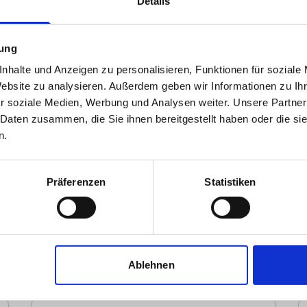
Details
mung
nhalte und Anzeigen zu personalisieren, Funktionen für soziale
Website zu analysieren. Außerdem geben wir Informationen zu I
r soziale Medien, Werbung und Analysen weiter. Unsere Partner
 Daten zusammen, die Sie ihnen bereitgestellt haben oder die s
n.
Immodrom Immobilien
Präferenzen
Statistiken
Immobilienmakler
Planetenweg 79
39118
Magdeburg
zum Anbieter
Ablehnen