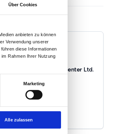
Über Cookies
 Medien anbieten zu können
hrer Verwendung unserer
 führen diese Informationen
ie im Rahmen Ihrer Nutzung
Rhein-Main Immobiliencenter Ltd.
& Co. KG
Marketing
Immobilienmakler
Kantstr. 1a
55122
Mainz
zum Anbieter
Alle zulassen