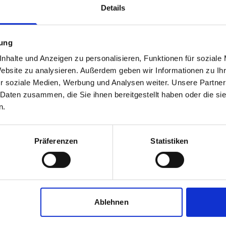
Details
mung
nhalte und Anzeigen zu personalisieren, Funktionen für soziale
Website zu analysieren. Außerdem geben wir Informationen zu I
r soziale Medien, Werbung und Analysen weiter. Unsere Partner
 Daten zusammen, die Sie ihnen bereitgestellt haben oder die s
n.
JWG-Objektmanagement, Jörg
W. Gerber
Präferenzen
Statistiken
Immobilienmakler
Nassauer Straße 8
65187
Wiesbaden
zum Anbieter
Ablehnen