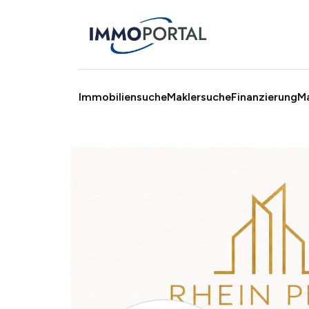
Immobiliensuche
Maklersuche
Finanzierung
M