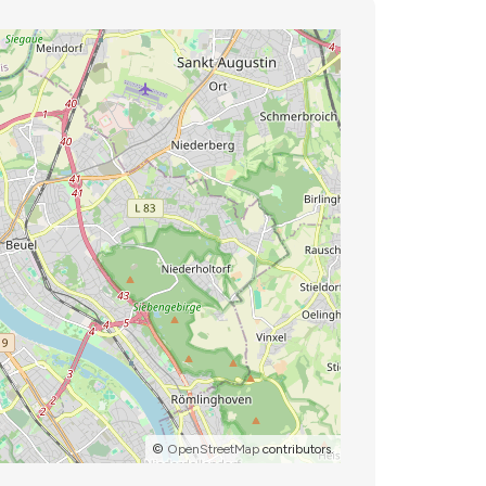
©
OpenStreetMap
contributors.