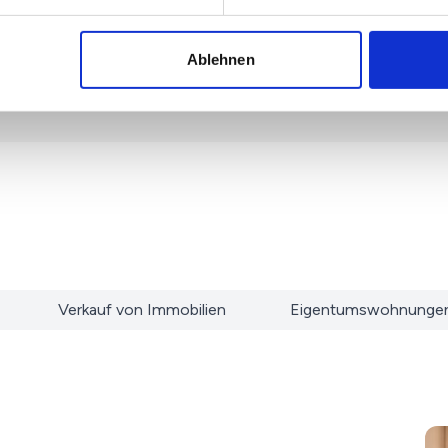
Ablehnen
Franziska Dalitz
Geschäftsführerin
Verkauf von Immobilien
Eigentumswohnunge