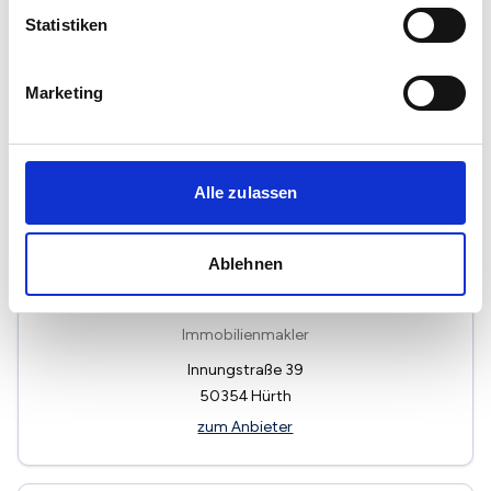
Immobilienmakler
Statistiken
An der Kittelburg 18
51469
Bergisch Gladbach
Marketing
zum Anbieter
Alle zulassen
Ablehnen
Immobilien monca Company GmbH
Immobilienmakler
Innungstraße 39
50354
Hürth
zum Anbieter