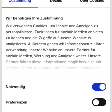
Zustimmung
Details
Über Cookies
Wir benötigen Ihre Zustimmung
Wir verwenden Cookies, um Inhalte und Anzeigen zu
Engel & Völkers
personalisieren, Funktionen für soziale Medien anbieten
zu können und die Zugriffe auf unsere Website zu
Immobilienmakler
analysieren. Außerdem geben wir Informationen zu Ihrer
Abteigasse 1
Verwendung unserer Website an unsere Partner für
50259
Pulheim
soziale Medien, Werbung und Analysen weiter. Unsere
zum Anbieter
Partner führen diese Informationen möglicherweise mit
weiteren Daten zusammen, die Sie ihnen bereitgestellt
haben oder die sie im Rahmen Ihrer Nutzung der Dienste
gesammelt haben.
Einwilligungsauswahl
Notwendig
Präferenzen
Mein Makler Bergisch Gladbach