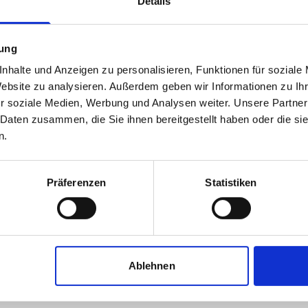
Details
mung
nhalte und Anzeigen zu personalisieren, Funktionen für soziale
Website zu analysieren. Außerdem geben wir Informationen zu I
r soziale Medien, Werbung und Analysen weiter. Unsere Partner
 Daten zusammen, die Sie ihnen bereitgestellt haben oder die s
n.
Schlossfeld Immobilien Andreas
Wilms
Präferenzen
Statistiken
Immobilienmakler
Schloßfeld 124 b
48308
Senden
Ablehnen
zum Anbieter