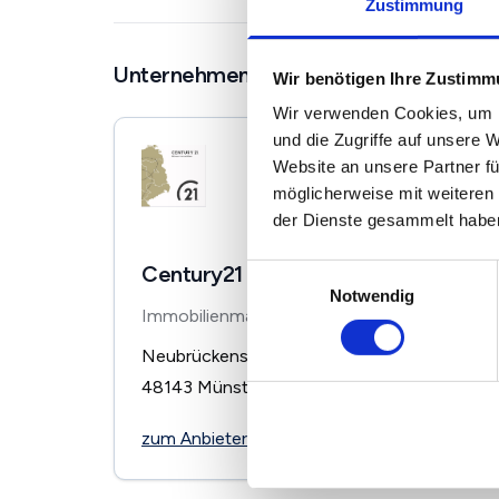
Zustimmung
Unternehmen in der Nähe
Wir benötigen Ihre Zustim
Wir verwenden Cookies, um I
und die Zugriffe auf unsere 
Website an unsere Partner fü
möglicherweise mit weiteren
der Dienste gesammelt habe
Century21 Römer Immobilien
Einwilligungsauswahl
Notwendig
Immobilienmakler
Neubrückenstraße 53-54
48143
Münster
zum Anbieter