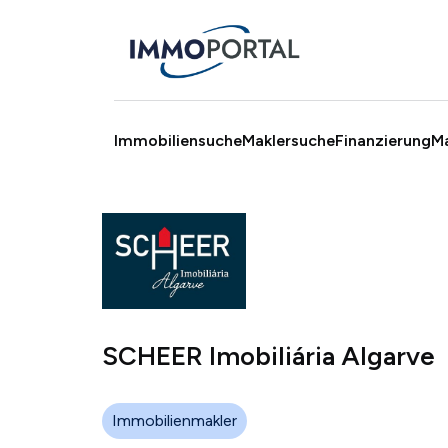
Immobiliensuche
Maklersuche
Finanzierung
M
SCHEER Imobiliária Algarve
Immobilienmakler