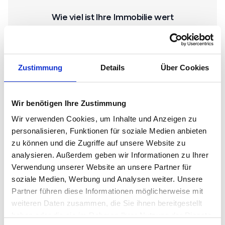
Wie viel ist Ihre Immobilie wert
Wählen Sie die Immobilienart
Haus
Zustimmung
Details
Über Cookies
Wir benötigen Ihre Zustimmung
Wohnung
Wir verwenden Cookies, um Inhalte und Anzeigen zu
personalisieren, Funktionen für soziale Medien anbieten
zu können und die Zugriffe auf unsere Website zu
Gewerbe
analysieren. Außerdem geben wir Informationen zu Ihrer
Verwendung unserer Website an unsere Partner für
soziale Medien, Werbung und Analysen weiter. Unsere
Grundstück
Partner führen diese Informationen möglicherweise mit
weiteren Daten zusammen, die Sie ihnen bereitgestellt
haben oder die sie im Rahmen Ihrer Nutzung der Dienste