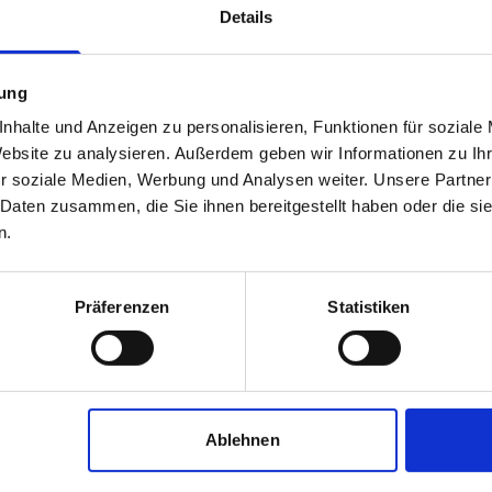
Details
mung
nhalte und Anzeigen zu personalisieren, Funktionen für soziale
Website zu analysieren. Außerdem geben wir Informationen zu I
r soziale Medien, Werbung und Analysen weiter. Unsere Partner
 Daten zusammen, die Sie ihnen bereitgestellt haben oder die s
n.
Immobilienbüro Chiemsee e.K.
Präferenzen
Statistiken
Immobilienmakler
Bernauer Str. 83
83209
Prien
zum Anbieter
Ablehnen