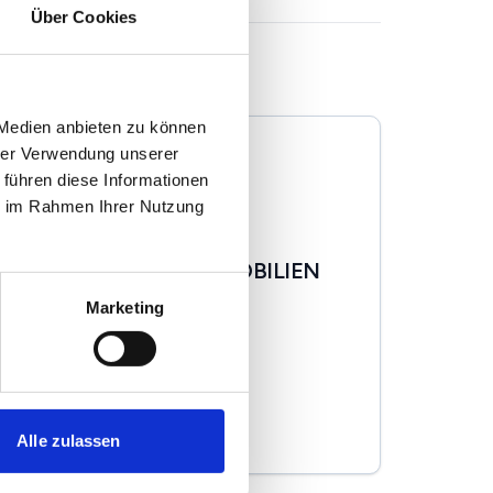
Über Cookies
 Medien anbieten zu können
hrer Verwendung unserer
 führen diese Informationen
ie im Rahmen Ihrer Nutzung
CHIEMSEE VILLA IMMOBILIEN
Marketing
Immobilienmakler
Bernauer Str. 8
83209
Prien
zum Anbieter
Alle zulassen