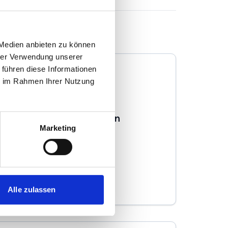
 Medien anbieten zu können
hrer Verwendung unserer
 führen diese Informationen
ie im Rahmen Ihrer Nutzung
Hengstebeck Immobilien
Marketing
Immobilienmakler
Claire-Waldoff-Str. 48
40789
Monheim
zum Anbieter
Alle zulassen