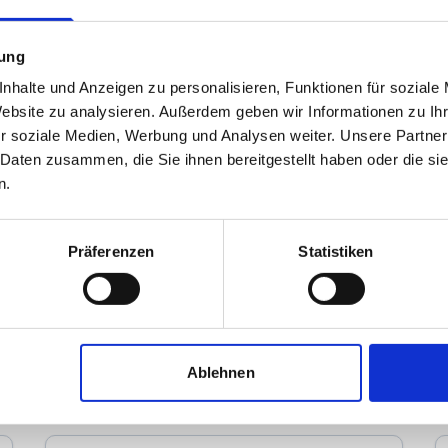
mung
nhalte und Anzeigen zu personalisieren, Funktionen für soziale
Website zu analysieren. Außerdem geben wir Informationen zu I
r soziale Medien, Werbung und Analysen weiter. Unsere Partner
 Daten zusammen, die Sie ihnen bereitgestellt haben oder die s
n.
Böhl Immobilien - Hans-Peter Böhl
Präferenzen
Statistiken
Immobilienmakler
Kölner Straße 23
42897
Remscheid-Lennep
zum Anbieter
Ablehnen