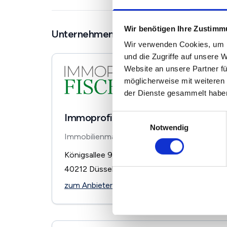
Wir benötigen Ihre Zustim
Unternehmen in der Nähe
Wir verwenden Cookies, um I
und die Zugriffe auf unsere 
Website an unsere Partner fü
möglicherweise mit weiteren
der Dienste gesammelt habe
Immoprofi Fischer GmbH
Einwilligungsauswahl
Notwendig
Immobilienmakler
Königsallee 98
40212
Düsseldorf
zum Anbieter