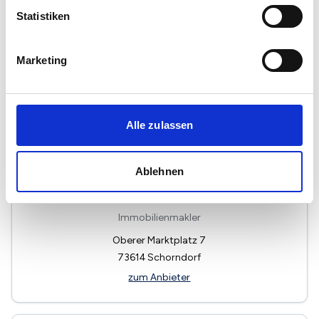
Immobilienmakler
Statistiken
Hauptstätter Straße 106B
70178
Stuttgart
Marketing
zum Anbieter
Alle zulassen
Ablehnen
NAFI Immobilien GmbH & Co. KG
Immobilienmakler
Oberer Marktplatz 7
73614
Schorndorf
zum Anbieter