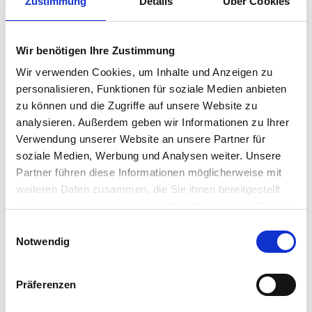
Zustimmung
Details
Über Cookies
Wir benötigen Ihre Zustimmung
Wir verwenden Cookies, um Inhalte und Anzeigen zu
GEFI Immobilienmanagement
personalisieren, Funktionen für soziale Medien anbieten
zu können und die Zugriffe auf unsere Website zu
Immobilienmakler
analysieren. Außerdem geben wir Informationen zu Ihrer
Heinkelstraße 4
Verwendung unserer Website an unsere Partner für
71384
Weinstadt
soziale Medien, Werbung und Analysen weiter. Unsere
zum Anbieter
Partner führen diese Informationen möglicherweise mit
weiteren Daten zusammen, die Sie ihnen bereitgestellt
haben oder die sie im Rahmen Ihrer Nutzung der Dienste
gesammelt haben.
Einwilligungsauswahl
Notwendig
Präferenzen
Makler Max GmbH