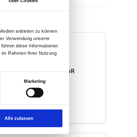
Über Cookies
 Medien anbieten zu können
hrer Verwendung unserer
 führen diese Informationen
ie im Rahmen Ihrer Nutzung
RFIVE - IMMOBILIEN GbR
Marketing
Immobilienmakler
Dorfstraße 9
30519
Hannover
zum Anbieter
Alle zulassen