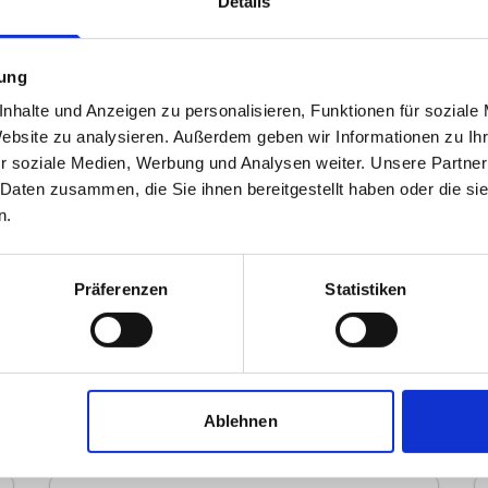
Details
mung
nhalte und Anzeigen zu personalisieren, Funktionen für soziale
Website zu analysieren. Außerdem geben wir Informationen zu I
r soziale Medien, Werbung und Analysen weiter. Unsere Partner
 Daten zusammen, die Sie ihnen bereitgestellt haben oder die s
n.
Dirk Klische Immobilien GmbH
Präferenzen
Statistiken
Immobilienmakler
Brabeckstraße 112A
30539
Hannover
zum Anbieter
Ablehnen