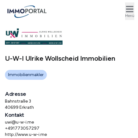
Ope
Menü
U-W-I Ulrike Wollscheid Immobilien
Immobilienmakler
Adresse
Bahnstraße 3
40699 Erkrath
Kontakt
uwi@u-w-i.me
+491773057297
http://www.u-w-i.me