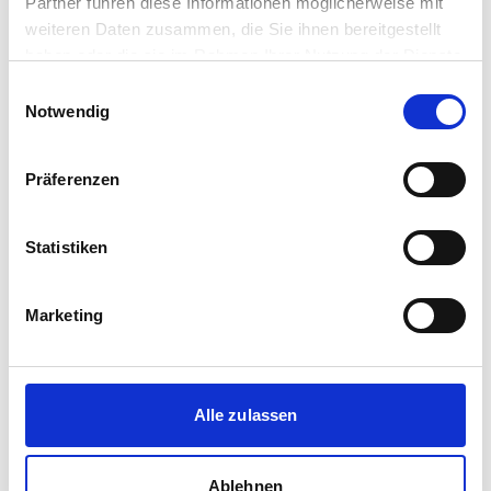
Partner führen diese Informationen möglicherweise mit
weiteren Daten zusammen, die Sie ihnen bereitgestellt
haben oder die sie im Rahmen Ihrer Nutzung der Dienste
gesammelt haben.
Füge-Immobilien
Einwilligungsauswahl
Notwendig
Immobilienmakler
Am Königshof 3
Präferenzen
40472
Düsseldorf
zum Anbieter
Statistiken
Marketing
SCHOMAKER REAL ESTATE
Alle zulassen
Immobilienmakler
Ablehnen
Immobilienmaklerin I Wertermittlung