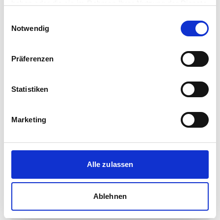
haben oder die sie im Rahmen Ihrer Nutzung der Dienste
Immobilienmakler
gesammelt haben.
Einwilligungsauswahl
Notwendig
Rjasanstr. 7
48147
Münster
zum Anbieter
Präferenzen
Statistiken
Marketing
Sandfort-Immobilien
Immobilienmakler
Alle zulassen
Welle 18
48356
Nordwalde
Ablehnen
zum Anbieter