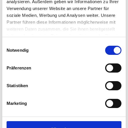
analysieren. Außerdem geben wir Informationen zu Ihrer
Maßgeschneiderte Lösungen für Ihre Herzensangelegenheit!
Verwendung unserer Website an unsere Partner für
Ihr Team von W2 Immobilien
soziale Medien, Werbung und Analysen weiter. Unsere
Partner führen diese Informationen möglicherweise mit
weiteren Daten zusammen, die Sie ihnen bereitgestellt
haben oder die sie im Rahmen Ihrer Nutzung der Dienste
gesammelt haben.
Einwilligungsauswahl
Notwendig
Präferenzen
Statistiken
Marketing