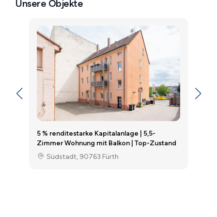
Unsere Objekte
C
s
T
5 % renditestarke Kapitalanlage | 5,5-
Zimmer Wohnung mit Balkon | Top-Zustand
Südstadt, 90763 Fürth