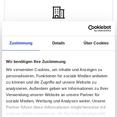
Dirk Klische Immobilien GmbH
Immobilienmakler
Zustimmung
Details
Über Cookies
Brabeckstraße 112A
30539
Hannover
Wir benötigen Ihre Zustimmung
zum Anbieter
Wir verwenden Cookies, um Inhalte und Anzeigen zu
personalisieren, Funktionen für soziale Medien anbieten
zu können und die Zugriffe auf unsere Website zu
analysieren. Außerdem geben wir Informationen zu Ihrer
Verwendung unserer Website an unsere Partner für
soziale Medien, Werbung und Analysen weiter. Unsere
Partner führen diese Informationen möglicherweise mit
RFIVE - IMMOBILIEN GbR
weiteren Daten zusammen, die Sie ihnen bereitgestellt