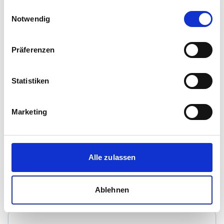
gesammelt haben.
Einwilligungsauswahl
Alter Obsthof 9
Notwendig
51588
Nümbrecht
zum Anbieter
Präferenzen
Statistiken
Marketing
Adeneuer Immobilien
Immobilienmakler
Alle zulassen
Auf den Klinkenbirken 5
51491
Overath
zum Anbieter
Ablehnen