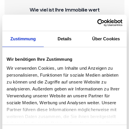
Wie viel ist Ihre Immobilie wert
Wählen Sie die Immobilienart
Haus
Zustimmung
Details
Über Cookies
Wir benötigen Ihre Zustimmung
Wohnung
Wir verwenden Cookies, um Inhalte und Anzeigen zu
personalisieren, Funktionen für soziale Medien anbieten
zu können und die Zugriffe auf unsere Website zu
Gewerbe
analysieren. Außerdem geben wir Informationen zu Ihrer
Verwendung unserer Website an unsere Partner für
soziale Medien, Werbung und Analysen weiter. Unsere
Grundstück
Partner führen diese Informationen möglicherweise mit
weiteren Daten zusammen, die Sie ihnen bereitgestellt
haben oder die sie im Rahmen Ihrer Nutzung der Dienste