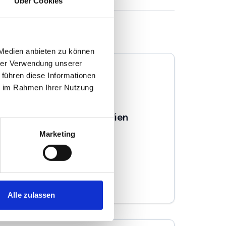
Über Cookies
 Medien anbieten zu können
hrer Verwendung unserer
 führen diese Informationen
ie im Rahmen Ihrer Nutzung
Home Upgrade Immobilien
Marketing
Immobilienmakler
Kapellenbruch 225
41372
Niederkrüchten
zum Anbieter
Alle zulassen