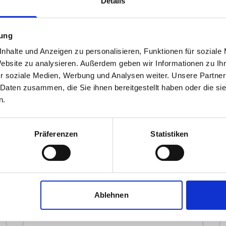
Details
mung
nhalte und Anzeigen zu personalisieren, Funktionen für soziale
Website zu analysieren. Außerdem geben wir Informationen zu I
r soziale Medien, Werbung und Analysen weiter. Unsere Partner
 Daten zusammen, die Sie ihnen bereitgestellt haben oder die s
n.
Astrid Bockau
Präferenzen
Statistiken
Immobilienmakler
Am Wickrather Tor 17
41179
Mönchengladbach
zum Anbieter
Ablehnen