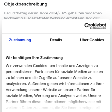
Objektbeschreibung
Der Erstbezug der im Jahre 2024/2025 gebauten modernen
hochwertig ausgestatteten Wohnung erfolgte im Jahr 2025.
Aus familiärem Gründen erfolgt der Verkauf dieser Wohnung. Die
Highlights der Wohnung sind die sonnige Süd-West-Terrasse
von ca. 38 qm und die große Sondernutzungsfläche, die mitten
in der Stadt einen Ort zum Entspannen und Genießen im Freien
Zustimmung
Details
Über Cookies
bietet. Die Terrasse ist mit einem Keramik-...
Weiterlesen...
Wir benötigen Ihre Zustimmung
Austattung
Wir verwenden Cookies, um Inhalte und Anzeigen zu
personalisieren, Funktionen für soziale Medien anbieten
Terrasse, Garten, Keller, Fahrstuhl, Einbauküche, Gäste-WC,
zu können und die Zugriffe auf unsere Website zu
Fliesen
analysieren. Außerdem geben wir Informationen zu Ihrer
Bemerkungen:
Verwendung unserer Website an unsere Partner für
Einbauküche
soziale Medien, Werbung und Analysen weiter. Unsere
Elektrische Rollläden
Partner führen diese Informationen möglicherweise mit
Maßgefertigte Plissees und Insektenschutzgitter (teilweise als
weiteren Daten zusammen, die Sie ihnen bereitgestellt
Schiebeelemente)