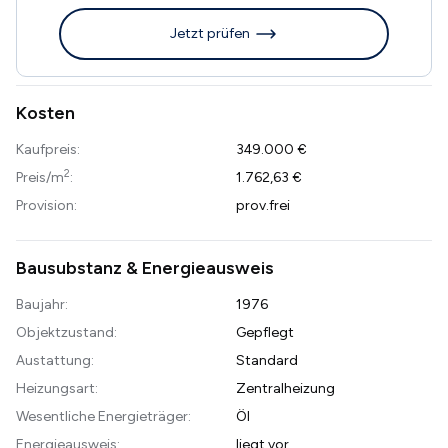
Jetzt prüfen
Kosten
Kaufpreis:
349.000 €
2
Preis/m
:
1.762,63 €
Provision:
prov.frei
Bausubstanz & Energieausweis
Baujahr:
1976
Objektzustand:
Gepflegt
Austattung:
Standard
Heizungsart:
Zentralheizung
Wesentliche Energieträger:
Öl
Energieausweis:
liegt vor