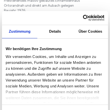
Freistehendes massiv gebautes Einfamilienhaus
Ortsrandnah und direkt am Aubach gelegen
Baujahr: 1976
Wohnfläche: ca. 198m²
Nutz- & Nebenfläche: 266m²
Grundstücksgröße: ca. 577m²
Baulicher Zustand: normal
Zustimmung
Details
Über Cookies
EG ebenerdig mit in den Hang gebautem Souterrainstockwerk
Untergeschoss + Erdgeschoss + nicht ausgebauter Dachboden
Energieeffizienzklasse D<...
Wir benötigen Ihre Zustimmung
Weiterlesen...
Wir verwenden Cookies, um Inhalte und Anzeigen zu
personalisieren, Funktionen für soziale Medien anbieten
Grundrisse
zu können und die Zugriffe auf unsere Website zu
analysieren. Außerdem geben wir Informationen zu Ihrer
Verwendung unserer Website an unsere Partner für
soziale Medien, Werbung und Analysen weiter. Unsere
Partner führen diese Informationen möglicherweise mit
weiteren Daten zusammen, die Sie ihnen bereitgestellt
haben oder die sie im Rahmen Ihrer Nutzung der Dienste
gesammelt haben.