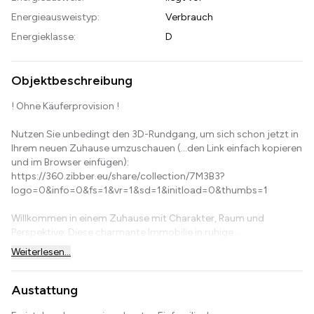
Energieausweistyp:
Verbrauch
Energieklasse:
D
Objektbeschreibung
! Ohne Käuferprovision !
Nutzen Sie unbedingt den 3D-Rundgang, um sich schon jetzt in
Ihrem neuen Zuhause umzuschauen (...den Link einfach kopieren
und im Browser einfügen):
https://360.zibber.eu/share/collection/7M3B3?
logo=0&info=0&fs=1&vr=1&sd=1&initload=0&thumbs=1
Willkommen in einem Zuhause mit Charakter, Raum und
Perspektive: Diese charmante Immobilie in ruhige...
Weiterlesen...
Austattung