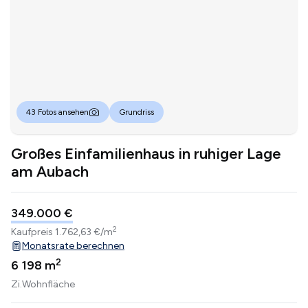
43 Fotos ansehen
Grundriss
Großes Einfamilienhaus in ruhiger Lage
am Aubach
349.000 €
2
Kaufpreis
1.762,63 €/m
Monatsrate berechnen
2
6
198 m
Zi.
Wohnfläche