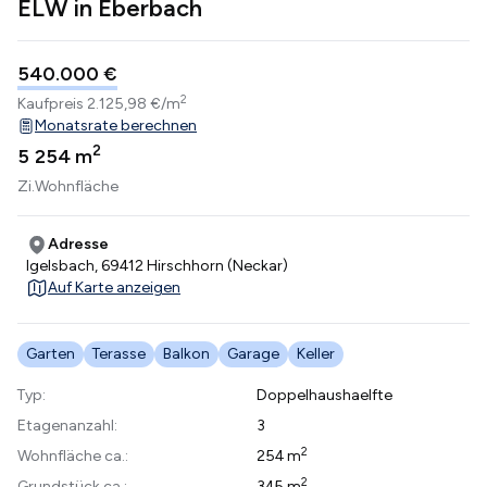
ELW in Eberbach
540.000 €
2
Kaufpreis
2.125,98 €/m
Monatsrate berechnen
2
5
254 m
Zi.
Wohnfläche
Adresse
Igelsbach, 69412 Hirschhorn (Neckar)
Auf Karte anzeigen
Garten
Terasse
Balkon
Garage
Keller
Typ:
Doppelhaushaelfte
Etagenanzahl:
3
2
Wohnfläche ca.:
254 m
2
Grundstück ca.:
345 m