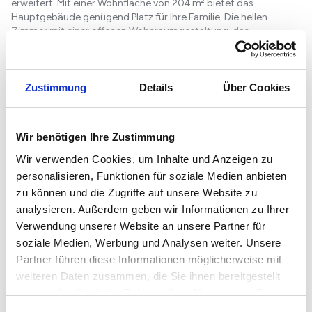
erweitert. Mit einer Wohnfläche von 204 m² bietet das
Hauptgebäude genügend Platz für Ihre Familie. Die hellen
Zimmer mit einer offenen Wohnraumgestaltung, das
hochwertige Tageslichtbad, ein separates innenliegendes Bad
mit Dusche und die neuwertige, moderne Küche schaffen ein i...
Weiterlesen...
Zustimmung
Details
Über Cookies
Austattung
Wir benötigen Ihre Zustimmung
Terrasse, Garten, Keller, Dachterrasse, Vollbad, Duschbad,
Gäste-WC
Wir verwenden Cookies, um Inhalte und Anzeigen zu
personalisieren, Funktionen für soziale Medien anbieten
Bemerkungen:
zu können und die Zugriffe auf unsere Website zu
Das Hauptgebäude verfügt über 4 Schlafzimmer, einen
analysieren. Außerdem geben wir Informationen zu Ihrer
großzügigen Wohn- und Essbereich, eine moderne Küche, einen
Hauswirtschaftsraum, ein großes Hauptbad und eine Gästebad
Verwendung unserer Website an unsere Partner für
mit Dusche.
soziale Medien, Werbung und Analysen weiter. Unsere
Partner führen diese Informationen möglicherweise mit
Die Einliegerwohnung verfügt über ein Schlafzimmer, ein
weiteren Daten zusammen, die Sie ihnen bereitgestellt
Wohnzimmer, eine Küche mit Essbereich und ein m...
haben oder die sie im Rahmen Ihrer Nutzung der Dienste
Weiterlesen...
gesammelt haben.